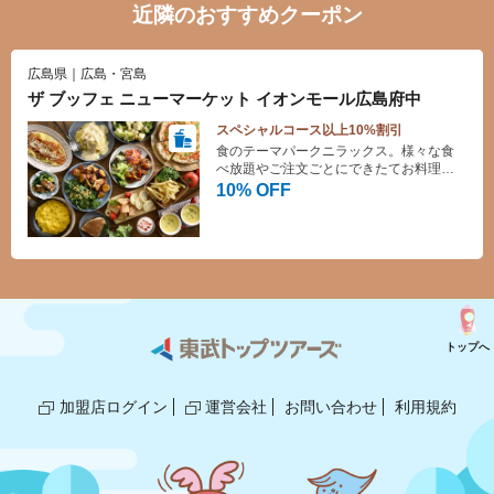
近隣のおすすめクーポン
広島県｜広島・宮島
ザ ブッフェ ニューマーケット イオンモール広島府中
スペシャルコース以上10%割引
食のテーマパークニラックス。様々な食
べ放題やご注文ごとにできたてお料理を
提供するバイキングレストランです。デ
10% OFF
ザートも豊富にご用意しており、お子様
も大満足！
トップへ
加盟店ログイン
運営会社
お問い合わせ
利用規約