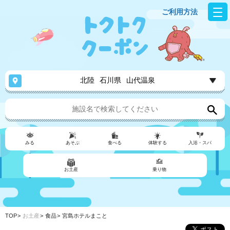
ご利用方法
北陸
石川県
山代温泉
みる
あそぶ
食べる
体験する
入浴・スパ
お土産
乗り物
TOP
お土産
食品
宮島ホテルまこと