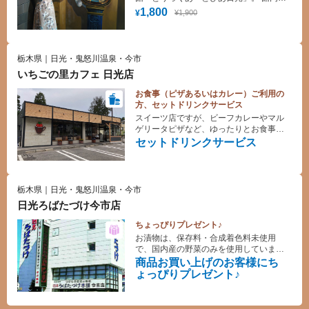
は目の錯覚を利用した様々な仕掛けがい
1,800
¥1,900
¥
っぱいです。
栃木県｜日光・鬼怒川温泉・今市
いちごの里カフェ 日光店
お食事（ピザあるいはカレー）ご利用の
方、セットドリンクサービス
スイーツ店ですが、ビーフカレーやマル
ゲリータピザなど、ゆったりとお食事を
お楽しみいただけます。
セットドリンクサービス
栃木県｜日光・鬼怒川温泉・今市
日光ろばたづけ今市店
ちょっぴりプレゼント♪
お漬物は、保存料・合成着色料未使用
で、国内産の野菜のみを使用していま
す。当店でのみ取扱いの、豆乳きな粉醤
商品お買い上げのお客様にち
油ソフトもおすすめです。
ょっぴりプレゼント♪