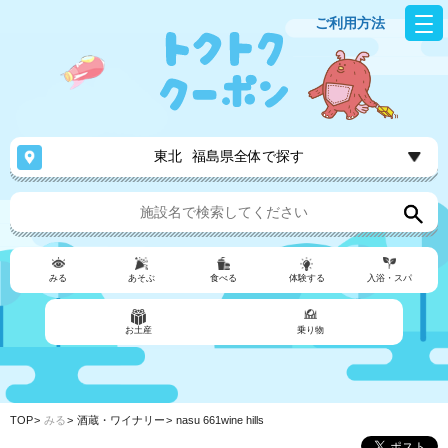
ご利用方法
東北
福島県全体で探す
みる
あそぶ
食べる
体験する
入浴・スパ
お土産
乗り物
TOP
みる
酒蔵・ワイナリー
nasu 661wine hills