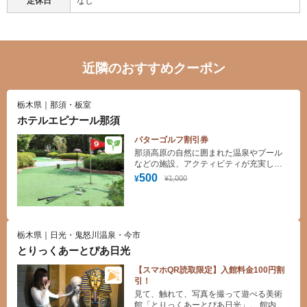
定休日
なし
近隣のおすすめクーポン
栃木県｜那須・板室
ホテルエピナール那須
パターゴルフ割引券
那須高原の自然に囲まれた温泉やプール
などの施設、アクティビティが充実した
高原ゾートホテル
500
¥1,000
¥
栃木県｜日光・鬼怒川温泉・今市
とりっくあーとぴあ日光
【スマホQR読取限定】入館料金100円割
引！
見て、触れて、写真を撮って遊べる美術
館「とりっくあーとぴあ日光」。 館内に