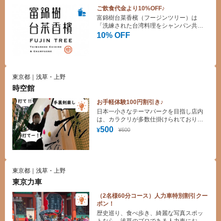
ご飲食代金より10%OFF♪
富錦樹台菜香檳（フージンツリー）は
「洗練された台湾料理をシャンパン共に
スタイリッシュに楽しめる店」として
10% OFF
2014年台北に創業しました。2014年「世
界の観光スポット50選」に、2018年には
台湾政府が勧める「必ず食べるべきグル
メ10選」に選ばれるなど、いまでは台湾
を代表するレストランのひとつとなって
東京都｜浅草・上野
います。
時空館
お手軽体験100円割引き♪
日本一小さなテーマパークを目指し店内
は、カラクリが多数仕掛けられておりま
す。 手裏剣の的や弓矢用の動く的・他に
500
¥600
¥
も隠し扉やロープスライダーなど、忍者
をモチーフに様々な体験を御用意してい
ます。
東京都｜浅草・上野
東京力車
（2名様60分コース）人力車特別割引クー
ポン！
歴史巡り、食べ歩き、綺麗な写真スポッ