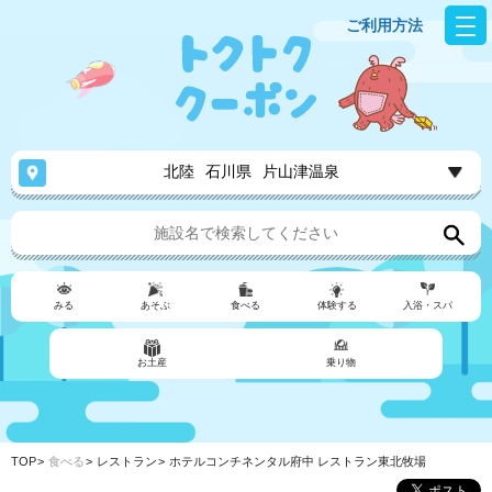
ご利用方法
北陸
石川県
片山津温泉
みる
あそぶ
食べる
体験する
入浴・スパ
お土産
乗り物
TOP
食べる
レストラン
ホテルコンチネンタル府中 レストラン東北牧場