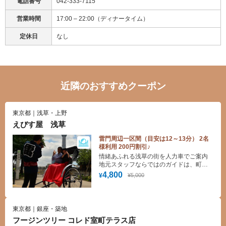
電話番号
042-333-7115
営業時間
17:00 – 22:00（ディナータイム）
定休日
なし
近隣のおすすめクーポン
東京都｜浅草・上野
えびす屋 浅草
雷門周辺一区間（目安は12～13分） 2名
様利用 200円割引♪
情緒あふれる浅草の街を人力車でご案内
地元スタッフならではのガイドは、町の
歴史はもちろん“穴場名所”や“最新グルメ
4,800
¥5,000
¥
情報”なども盛りだくさん！でお楽しみい
ただけます。
東京都｜銀座・築地
フージンツリー コレド室町テラス店