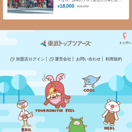
トなら、浅草のプロである人力車にお任
せください！
18,000
¥20,000
¥
トップへ
加盟店ログイン
運営会社
お問い合わせ
利用規約