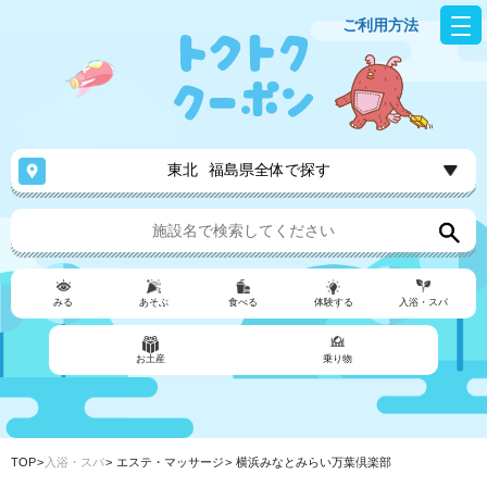
ご利用方法
東北
福島県全体で探す
みる
あそぶ
食べる
体験する
入浴・スパ
お土産
乗り物
TOP
入浴・スパ
エステ・マッサージ
横浜みなとみらい万葉倶楽部