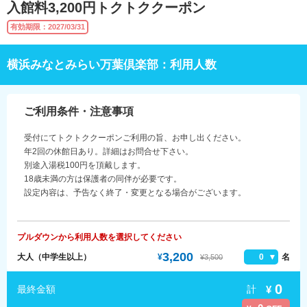
入館料3,200円トクトククーポン
有効期限：2027/03/31
横浜みなとみらい万葉倶楽部：利用人数
ご利用条件・注意事項
受付にてトクトククーポンご利用の旨、お申し出ください。
年2回の休館日あり。詳細はお問合せ下さい。
別途入湯税100円を頂戴します。
18歳未満の方は保護者の同伴が必要です。
設定内容は、予告なく終了・変更となる場合がございます。
プルダウンから利用人数を選択してください
3,200
大人（中学生以上）
¥
0
名
¥3,500
0
計
¥
最終金額