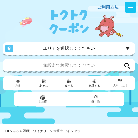
ご利用方法
エリアを選択してください
みる
あそぶ
食べる
体験する
入浴・スパ
お土産
乗り物
TOP
みる
酒蔵・ワイナリー
赤富士ワインセラー