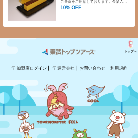
ご昼食をご用意しております。金箔入り
日光カステラをはじめ、日光のお土産も
10% OFF
豊富な品揃えで、お客様にも大変好評で
す。
トップへ
加盟店ログイン
運営会社
お問い合わせ
利用規約