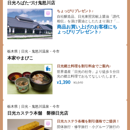
日光ろばたづけ鬼怒川店
ちょっぴりプレゼント♪
自社醸造品、日光東照宮献上醤油「譜代
相伝」を漬け醤油としたたまり漬け「日
光ろばたづけ」の直売店。自社製造品の
商品お買い上げのお客様にち
他にも、地酒・お菓子・ゆば・牧場製品
ょっぴりプレゼント♪
など日光・鬼怒川のお土産品多数あり。
栃木県｜日光・鬼怒川温泉・今市
本家やまびこ
日光郷土料理を割引料金でご案内♪
世界遺産「日光の社寺」より徒歩５分日
光の郷土料理でおもてなしいたします。
1,390
¥1,540
¥
栃木県｜日光・鬼怒川温泉・今市
日光カステラ本舗 磐梯日光店
日光カステラ各種を割引価格でご提供！
団体旅行・修学旅行・小グループ旅行の