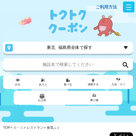
ご利用方法
東北
福島県全体で探す
みる
あそぶ
食べる
体験する
入浴・スパ
お土産
乗り物
TOP
食べる
レストラン
食堂ふく