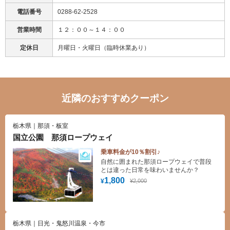
電話番号
0288-62-2528
営業時間
１２：００～１４：００
定休日
月曜日・火曜日（臨時休業あり）
近隣のおすすめクーポン
栃木県｜那須・板室
国立公園 那須ロープウェイ
乗車料金が10％割引♪
自然に囲まれた那須ロープウェイで普段
とは違った日常を味わいませんか？
1,800
¥2,000
¥
栃木県｜日光・鬼怒川温泉・今市