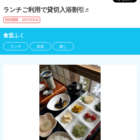
ランチご利用で貸切入浴割引♬
有効期限：2027/03/31
食堂ふく
ランチ
高原
癒し