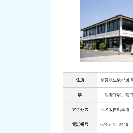
住所
奈良県生駒郡斑鳩
駅
「法隆寺駅」南口
アクセス
西名阪自動車道「法
電話番号
0745ｰ75ｰ2449