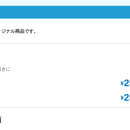
リジナル商品です。
引きに
2
¥
2
¥
項