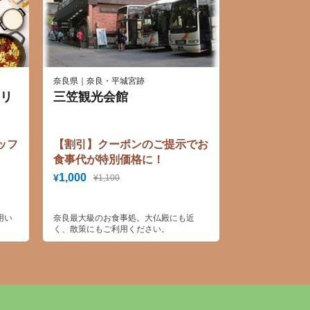
奈良県｜奈良・平城宮跡
リ
三笠観光会館
ッフ
【割引】クーポンのご提示でお
食事代が特別価格に！
♪】
1,000
¥
¥1,100
用い
奈良最大級のお食事処。大仏殿にも近
く、散策にもご利用ください。