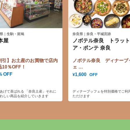
県｜生駒・斑鳩
奈良県｜奈良・平城宮跡
本屋
ノボテル奈良 トラット
ア・ポンテ 奈良
割引】お土産のお買物で店内
ノボテル奈良 ディナーブ
品10％OFF！
ェ
【通常6,600円が5,000円に
% OFF
1,600
OFF
¥
あげて喜ばれる 「奈良土産」それに
ディナーブッフェを特別価格でご利
わしい商品を紹介していきます
ただけます