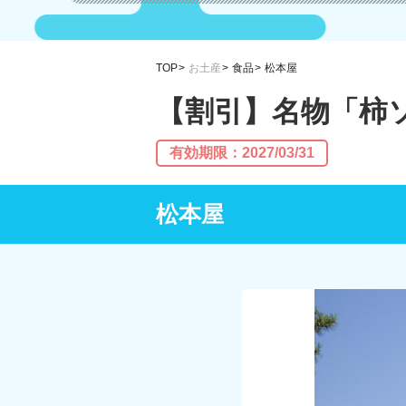
TOP
お土産
食品
松本屋
【割引】名物「柿
有効期限：2027/03/31
松本屋