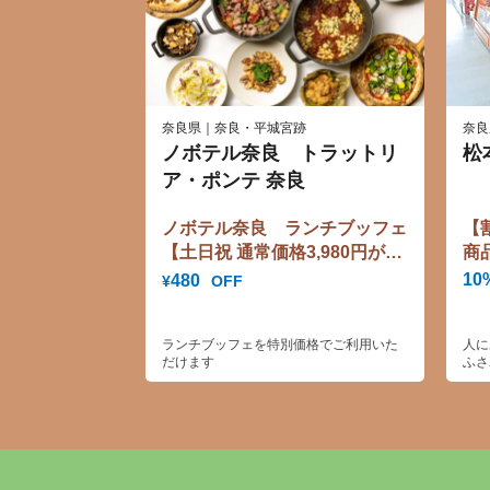
奈良県｜奈良・平城宮跡
奈良
ノボテル奈良 トラットリ
松
ア・ポンテ 奈良
ノボテル奈良 ランチブッフェ
【
【土日祝 通常価格3,980円が
商
3,500円に♪】
10
480
OFF
¥
ランチブッフェを特別価格でご利用いた
人に
だけます
ふさ