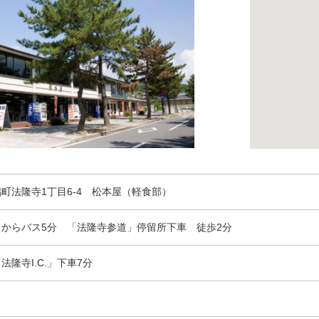
町法隆寺1丁目6-4 松本屋（軽食部）
からバス5分 「法隆寺参道」停留所下車 徒歩2分
隆寺I.C.」下車7分