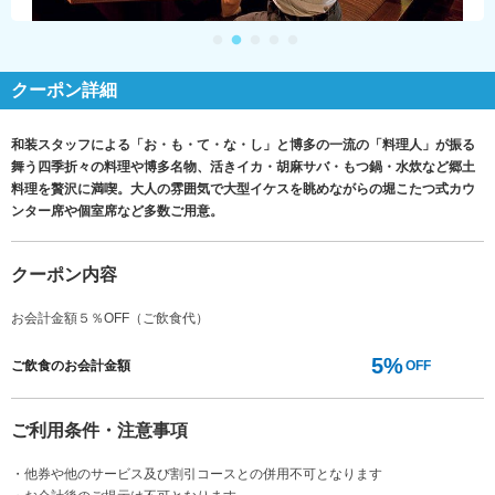
クーポン詳細
和装スタッフによる「お・も・て・な・し」と博多の一流の「料理人」が振る
舞う四季折々の料理や博多名物、活きイカ・胡麻サバ・もつ鍋・水炊など郷土
料理を贅沢に満喫。大人の雰囲気で大型イケスを眺めながらの堀こたつ式カウ
ンター席や個室席など多数ご用意。
クーポン内容
お会計金額５％OFF（ご飲食代）
5%
ご飲食のお会計金額
OFF
ご利用条件・注意事項
・他券や他のサービス及び割引コースとの併用不可となります