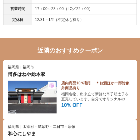
営業時間
17：00～23：00（LO／22：00）
定休日
12/31～1/2（不定休も有り）
近隣のおすすめクーポン
福岡県｜福岡市
博多はねや総本家
店内商品10％割引 ＊お酒ほか一部対象
外商品有り
福岡名物、出来立て新鮮な辛子明太子を
直売しています。自分でオリジナルの味
付け明太もつくれます。（辛子明太子道
10% OFF
場）＊要予約
福岡県｜太宰府・筑紫野・二日市・宗像
和心にしやま