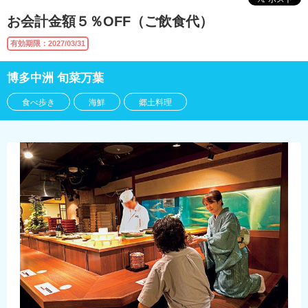
お会計金額５％OFF（ご飲食代）
有効期限：2027/03/31
博多中洲 旬菜万葉
食べ歩き
海鮮
郷土料理