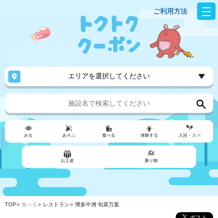
ご利用方法
エリアを選択してください
みる
あそぶ
食べる
体験する
入浴・スパ
お土産
乗り物
TOP
食べる
レストラン
博多中洲 旬菜万葉