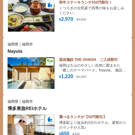
和牛ステーキランチ550円割引！
くつろぎの古民家で四季の味をお楽しみ
ください。
2,970
¥3,520
¥
福岡県｜福岡市
Nayuta
温浴施設 THE VANISH ご入浴割引
福岡は久山のやさしい自然に囲まれた
「癒しのテーマパーク」Nayuta。 施設内
では健康と環境にフォーカスした様々な
1,220
¥1,320
¥
店舗が皆さまのお越しをお待ちしており
ます。 Nayutaでお気軽にデイリーリトリ
ートをお楽しみください。
福岡県｜福岡市
博多東急REIホテル
選べるランチが【50円割引】
博多駅より徒歩約3分のホテル。週替わり
のランチが人気♪
650
¥700
¥