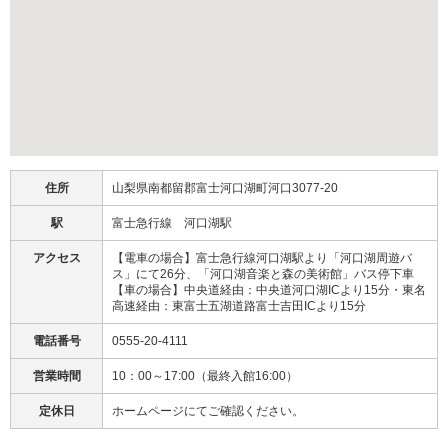
住所
山梨県南都留郡富士河口湖町河口3077-20
駅
富士急行線 河口湖駅
アクセス
【電車の場合】富士急行線河口湖駅より「河口湖周遊バ
ス」にて26分、「河口湖音楽と森の美術館」バス停下車
【車の場合】中央道経由：中央道河口湖ICより15分・東名
高速経由：東富士五湖道路富士吉田ICより15分
電話番号
0555-20-4111
営業時間
10：00～17:00（最終入館16:00）
定休日
ホームページにてご確認ください。