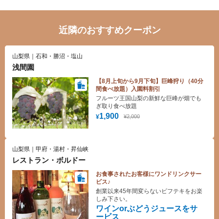
近隣のおすすめクーポン
山梨県｜石和・勝沼・塩山
浅間園
【8月上旬から9月下旬】巨峰狩り（40分
間食べ放題）入園料割引
フルーツ王国山梨の新鮮な巨峰が畑でも
ぎ取り食べ放題
1,900
¥2,000
¥
山梨県｜甲府・湯村・昇仙峡
レストラン・ボルドー
お食事されたお客様にワンドリンクサー
ビス♪
創業以来45年間変らないビフテキをお楽
しみ下さい。
ワインorぶどうジュースをサ
ービス