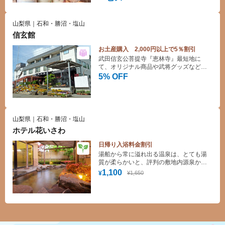
山梨県｜石和・勝沼・塩山
信玄館
お土産購入 2,000円以上で5％割引
武田信玄公菩提寺『恵林寺』最短地に
て、オリジナル商品や武将グッズなどさ
まざまな商品を販売しています。
5% OFF
山梨県｜石和・勝沼・塩山
ホテル花いさわ
日帰り入浴料金割引
湯船から常に溢れ出る温泉は、とても湯
質が柔らかいと、評判の敷地内源泉から
の自噴温泉です。
1,100
¥1,650
¥