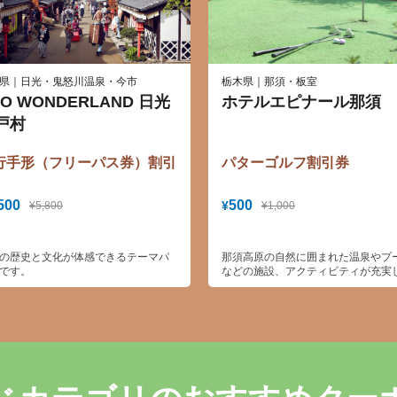
県｜日光・鬼怒川温泉・今市
栃木県｜那須・板室
DO WONDERLAND 日光
ホテルエピナール那須
戸村
行手形（フリーパス券）割引
パターゴルフ割引券
500
500
¥
¥5,800
¥1,000
の歴史と文化が体感できるテーマパ
那須高原の自然に囲まれた温泉やプ
です。
などの施設、アクティビティが充実
高原ゾートホテル