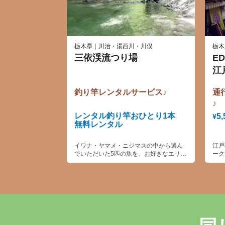
栃木県｜川治・湯西川・川俣
栃木
三依渓流つり場
E
江
釣り竿レンタルサービス♪
通
♪
レンタル釣り竿おひとり1本
5,
¥
無料レンタル
イワナ・ヤマメ・ニジマスの中から選ん
江戸
でいただいた5匹の魚を、お好きなエリア
ーク
に放流いたします。