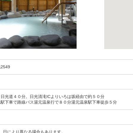
2549
り日光道４０分。日光清滝ICよりいろは坂経由で約５０分
光駅下車で路線バス湯元温泉行で８０分湯元温泉駅下車徒歩５分
00 日により異なる場合もあります。