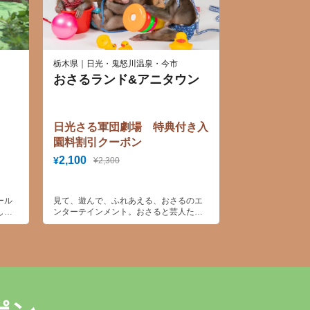
栃木県｜日光・鬼怒川温泉・今市
おさるランド&アニタウン
日光さる軍団劇場 特典付き入
園料割引クーポン
2,100
¥
¥2,300
ール
見て、遊んで、ふれあえる、おさるのエ
した
ンターテインメント。おさると芸人たち
が繰り広げる面白くてかわいいコントに
曲芸、多彩なアトラクションが盛りだく
さん！来るたびに楽しく進化するおさる
のテーマパークです。