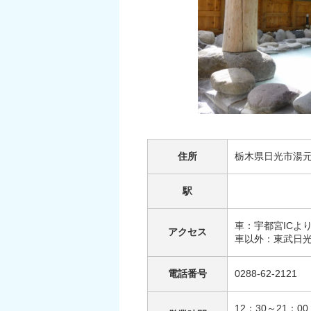
住所
栃木県日光市湯元
駅
車：宇都宮ICよ
アクセス
車以外：東武日
電話番号
0288-62-2121
12：30～21：