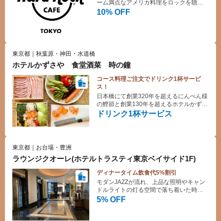
ーム満点なアメリカ料理をロックを聴き
ながらお楽しみ下さい。ハードロックカ
10% OFF
フェは1971年ロンドンに誕生した、ロッ
クをテーマにしたアメリカンレストラン
＆バー。著名ミュージシャンの使用した
楽器や衣装を壁に所狭しと飾り、大音響
で流れるロックをバックにアメリカ料理
東京都｜秋葉原・神田・水道橋
を楽しめるスポットとして人気を集め、
ホテルかずさや 食堂酒菜 時の鐘
現在世界74ヶ国の主要都市に170店舗以
上を展開。併設のROCK SHOPでは、お
コース料理ご注文でドリンク1杯サービ
土産に大人気のロゴと店名入りのオリジ
ス！
ナルグッズも販売しています。
日本橋にて創業320年を超えるにんべん様
の鰹節と創業130年を超えるホテルかずさ
やの真心を掛け合わせた「お江戸出汁し
ドリンク1杯サービス
ゃぶ」コース（4,500円～）・月替わりに
て旬な食材を厳選した「季節の懐石」コ
ース（3,500円～）をお愉しみください！
東京都｜お台場・豊洲
ラウンジクオーレ(ホテルトラスティ東京ベイサイド1F)
ディナータイム飲食代5%割引
モダンJAZZが流れ、上品な照明やキャン
ドルライトの灯る空間で落ち着いた時間
をお楽しみください。
5% OFF