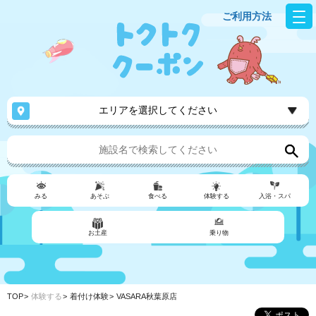
ご利用方法
エリアを選択してください
みる
あそぶ
食べる
体験する
入浴・スパ
お土産
乗り物
TOP
体験する
着付け体験
VASARA秋葉原店