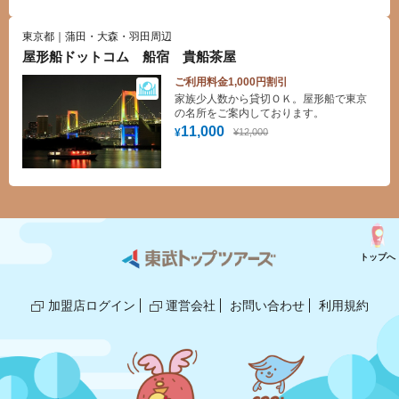
東京都｜蒲田・大森・羽田周辺
屋形船ドットコム 船宿 貴船茶屋
ご利用料金1,000円割引
家族少人数から貸切ＯＫ。屋形船で東京
の名所をご案内しております。
11,000
¥12,000
¥
トップへ
加盟店ログイン
運営会社
お問い合わせ
利用規約