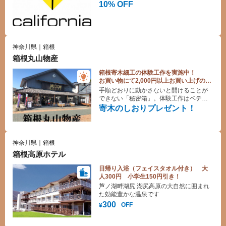
て 1985年アメリカ・ロサンゼルス、ビバ
10% OFF
リーヒルズに誕生。 日本では2015年に川
崎でオープン。店内は木のブラウンを基
調にした広々と開放感のある、カリフォ
ルニアのトレンドを感じていただける雰
囲気。 自慢のハンドメイドピザの他、最
神奈川県｜箱根
新のトレンドを取り入れたサラダやパス
箱根丸山物産
タなど、幅広いメニューからお選びいた
だけます。カリフィルニア・セレブにも
箱根寄木細工の体験工作を実施中！
人気沸騰の美味しさを日本でもお楽しみ
お買い物にて2,000円以上お買い上げの方
ください。
に寄木のしおりプレゼント！
手順どおりに動かさないと開けることが
できない「秘密箱」。体験工作はベテラ
ンの指導員が丁寧に説明をしますので安
寄木のしおりプレゼント！
心して挑戦いただけます。
神奈川県｜箱根
箱根高原ホテル
日帰り入浴（フェイスタオル付き） 大
人300円 小学生150円引き！
芦ノ湖畔湖尻 湖尻高原の大自然に囲まれ
た効能豊かな温泉です
300
OFF
¥