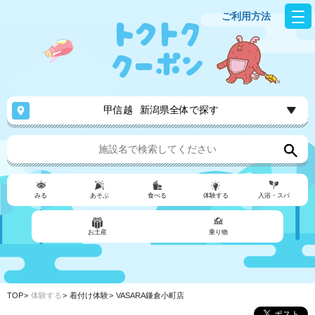
ご利用方法
甲信越
新潟県全体で探す
みる
あそぶ
食べる
体験する
入浴・スパ
お土産
乗り物
TOP
体験する
着付け体験
VASARA鎌倉小町店