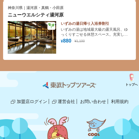
神奈川県｜湯河原・真鶴・小田原
ニューウエルシティ湯河原
いずみの湯日帰り入浴券割引
いずみの湯は地域最大級の露天風呂、ゆ
っくりすごせる休憩スペース。充実した
施設と日帰り温泉の魅力がたっぷりつま
880
¥1,100
¥
った温泉です。
トップへ
加盟店ログイン
運営会社
お問い合わせ
利用規約