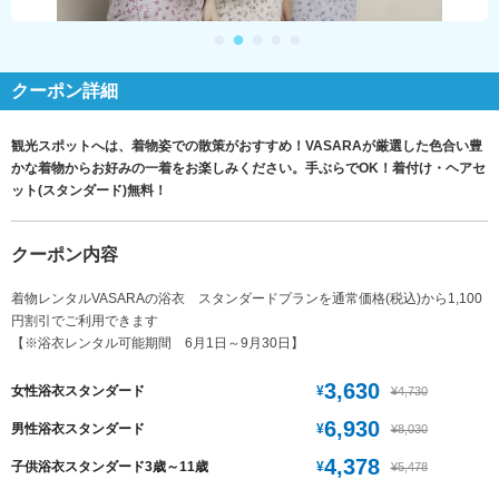
クーポン詳細
観光スポットへは、着物姿での散策がおすすめ！VASARAが厳選した色合い豊
かな着物からお好みの一着をお楽しみください。手ぶらでOK！着付け・ヘアセ
ット(スタンダード)無料！
クーポン内容
着物レンタルVASARAの浴衣 スタンダードプランを通常価格(税込)から1,100
円割引でご利用できます
【※浴衣レンタル可能期間 6月1日～9月30日】
3,630
¥
女性浴衣スタンダード
¥4,730
6,930
¥
男性浴衣スタンダード
¥8,030
4,378
¥
子供浴衣スタンダード3歳～11歳
¥5,478