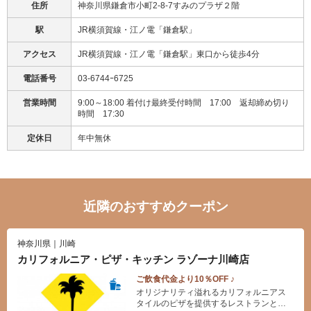
住所
神奈川県鎌倉市小町2-8-7すみのプラザ２階
駅
JR横須賀線・江ノ電「鎌倉駅」
アクセス
JR横須賀線・江ノ電「鎌倉駅」東口から徒歩4分
電話番号
03-6744ｰ6725
営業時間
9:00～18:00 着付け最終受付時間 17:00 返却締め切り
時間 17:30
定休日
年中無休
近隣のおすすめクーポン
神奈川県｜川崎
カリフォルニア・ピザ・キッチン ラゾーナ川崎店
ご飲食代金より10％OFF ♪
オリジナリティ溢れるカリフォルニアス
タイルのピザを提供するレストランとし