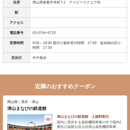
住所
岡山県倉敷市本町7-2 アイビースクエア内
駅
アクセス
電話番号
03-6744ｰ6725
営業時間
9:00～18:00 着付け最終受付時間 17:00 返却締め切り
時間 17:30
定休日
年中無休
近隣のおすすめクーポン
岡山県｜美作・津山
津山まなびの鉄道館
津山まなびの鉄道館 入館料割引
国内に現存する扇形機関車庫の中で国内2
番目の規模を誇る旧津山扇形機関車庫や