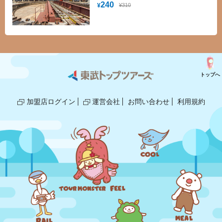
13両の貴重な車両を展示。津山の町並み
240
¥310
¥
を再現したジオラマの展示など「見て、
さわって、楽しく学べる」施設として、
大人から子どもまで楽しみながら鉄道の
ことを学べる施設です。クーポンをご利
用いただくと団体料金でご入館いただけ
ます。
トップへ
加盟店ログイン
運営会社
お問い合わせ
利用規約