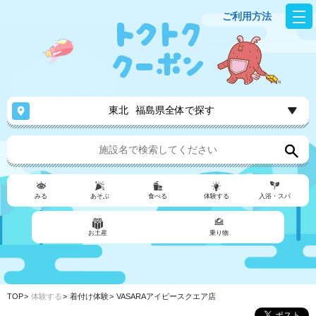
ご利用方法
東北
福島県全体で探す
みる
あそぶ
食べる
体験する
入浴・スパ
お土産
乗り物
TOP
体験する
着付け体験
VASARAアイビースクエア店