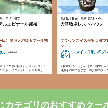
県｜那須・板室
栃木県｜日光・鬼怒川温泉・今市
テルエピナール那須
大笹牧場レストハウス
平日】温泉大浴場＆プール割
ブラウンスイス牛乳１杯プ
券
ント♪
ブラウンスイス牛乳1杯プ
200
¥1,500
ゼント
高原の自然に囲まれた温泉やプール
全国有数の広大な牧場で、四季折々
の施設、アクティビティが充実した
自然を満喫できます。希少種のブラ
ゾートホテル
スイス牛や馬、ヤギ、ヒツジなどの
たちがお出迎え。さらに併設するレ
ハウスではブラウンスイス牛の肉製
乳製品をはじめ、お土産品もいっぱ
良質なラム肉のジンギスカンなど美
いグルメも堪能！アスレチックやキ
プなどのレジャー施設も充実してい
す。
じカテゴリのおすすめクー