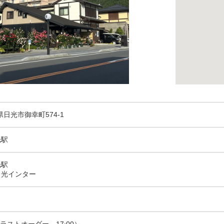
木県日光市御幸町574-1
光駅
光駅
日光インター