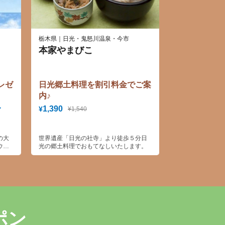
栃木県｜日光・鬼怒川温泉・今市
本家やまびこ
レゼ
日光郷土料理を割引料金でご案
内♪
レ
1,390
¥
¥1,540
の大
世界遺産「日光の社寺」より徒歩５分日
ウン
光の郷土料理でおもてなしいたします。
動物
スト
品や
い。
味し
ャン
ま
ポン