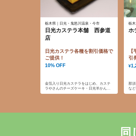
栃木県｜日光・鬼怒川温泉・今市
栃木
日光カステラ本舗 西参道
ホ
店
日光カステラ各種を割引価格で
【
ご提供！
引
10% OFF
1,
¥
金箔入り日光カステラをはじめ、カステ
那須
ラやさんのチーズケーキ・日光羊かん・
など
葵最中など、自社商品を多数取り揃えて
高原
お待ちしております。社寺参拝の後、お
気軽にお越しください。
同