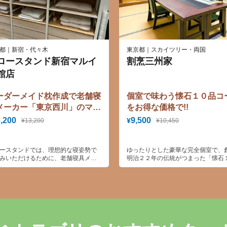
都｜新宿・代々木
東京都｜スカイツリー・両国
ロースタンド新宿マルイ
割烹三州家
館店
ーダーメイド枕作成で老舗寝
個室で味わう懐石１０品コ
メーカー「東京西川」のマス
をお得な価格で!!
プレゼント！
,200
9,500
¥
¥13,200
¥10,450
ースタンドでは、理想的な寝姿勢で
ゆったりとした豪華な完全個室で、
みいただけるために、老舗寝具メー
明治２２年の伝統がつまった「懐石
「東京西川」プロデュースのオーダ
品コース」をお得な価格でご利用い
イド枕をその場で計測＆お渡しでき
けます
！睡眠の質を良くし、毎朝すっきり
めるためにまくら選びにこだわって
せんか？