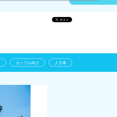
け
カップル向け
人力車