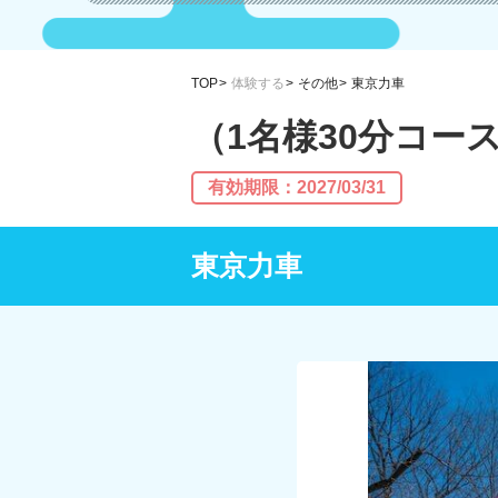
TOP
体験する
その他
東京力車
（1名様30分コー
有効期限：2027/03/31
東京力車