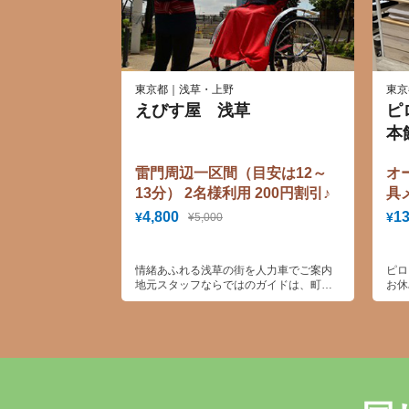
東京都｜浅草・上野
東京
えびす屋 浅草
ピ
本
雷門周辺一区間（目安は12～
オ
13分） 2名様利用 200円割引♪
具
ク
4,800
13
¥
¥
¥5,000
情緒あふれる浅草の街を人力車でご案内
ピロ
地元スタッフならではのガイドは、町の
お休
歴史はもちろん“穴場名所”や“最新グルメ
カー
情報”なども盛りだくさん！でお楽しみい
ーメ
ただけます。
ます
目覚
みま