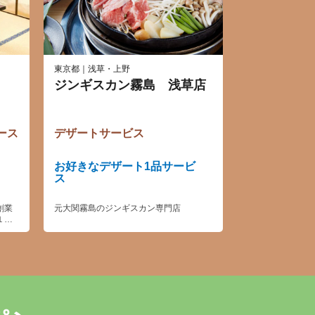
東京都｜浅草・上野
ジンギスカン霧島 浅草店
ース
デザートサービス
お好きなデザート1品サービ
ス
創業
元大関霧島のジンギスカン専門店
１０
ただ