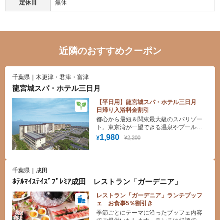
定休日
無休
近隣のおすすめクーポン
千葉県｜木更津・君津・富津
龍宮城スパ・ホテル三日月
【平日用】龍宮城スパ・ホテル三日月
日帰り入浴料金割引
都心から最短＆関東最大級のスパリゾー
ト。東京湾が一望できる温泉やプール
で、天候を気にせず一日中お楽しみいた
1,980
¥2,200
¥
だけます。
千葉県｜成田
ﾎﾃﾙﾏｲｽﾃｲｽﾞﾌﾟﾚﾐｱ成田 レストラン「ガーデニア」
レストラン「ガーデニア」ランチブッフ
ェ お食事5％割引き
季節ごとにテーマに沿ったブッフェ内容