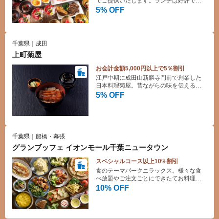
でご提供いたします。ランチは好評でに
ぎわいのある空間です。
5% OFF
千葉県｜成田
上町菊屋
お会計金額5,000円以上で5％割引
江戸中期に成田山新勝寺門前で創業した
日本料理菊屋。昔ながらの味を伝える国
産鰻と日本料理のお店です。
5% OFF
千葉県｜船橋・幕張
グランブッフェ イオンモール千葉ニュータウン
スペシャルコース以上10%割引
食のテーマパークニラックス。様々な食
べ放題やご注文ごとにできたてお料理を
提供するバイキングレストランです。デ
10% OFF
ザートも豊富にご用意しており、お子様
も大満足！