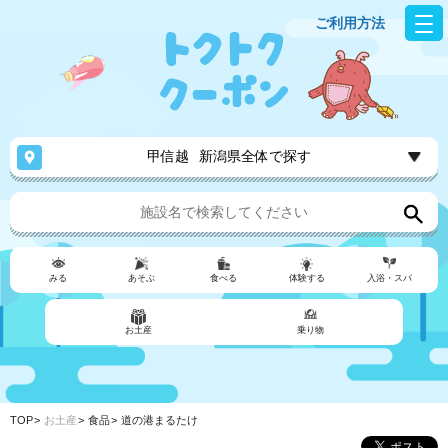
ご利用方法
甲信越
新潟県全体で探す
みる
あそぶ
食べる
体験する
入浴・スパ
お土産
乗り物
TOP
お土産
食品
道の港まるたけ