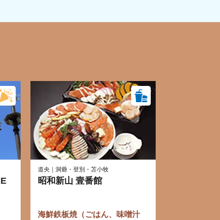
道央｜洞爺・登別・苫小牧
RE
昭和新山 壹番館
海鮮鉄板焼（ごはん、味噌汁