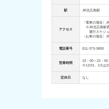
駅
JR北広島駅
〈電車の場合〉J
※JR北広島駅西
アクセス
運行スケジュー
〈お車の場合〉J
電話番号
011-373-3800
10：00～22：0
営業時間
※12/31、1/1は
定休日
なし