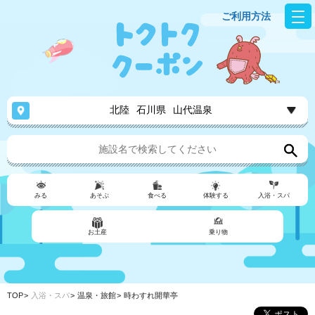
ご利用方法
北陸
石川県
山代温泉
みる
あそぶ
食べる
体験する
入浴・スパ
お土産
乗り物
TOP
入浴・スパ
温泉・旅館
時わすれ開華亭