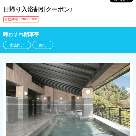
日帰り入浴割引クーポン♪
有効期限：2027/03/31
時わすれ開華亭
家族向け
癒し