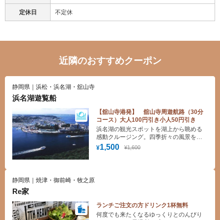
定休日
不定休
近隣のおすすめクーポン
静岡県｜浜松・浜名湖・舘山寺
浜名湖遊覧船
【舘山寺港発】 舘山寺周遊航路（30分
コース）大人100円引き小人50円引き
浜名湖の観光スポットを湖上から眺める
感動クルージング。四季折々の風景を湖
上からお楽しみ下さい。
1,500
¥1,600
¥
静岡県｜焼津・御前崎・牧之原
Re家
ランチご注文の方ドリンク1杯無料
何度でも来たくなるゆっくりとのんびり