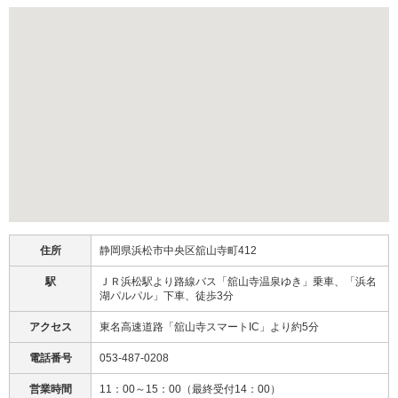
住所
静岡県浜松市中央区舘山寺町412
駅
ＪＲ浜松駅より路線バス「舘山寺温泉ゆき」乗車、「浜名
湖パルパル」下車、徒歩3分
アクセス
東名高速道路「舘山寺スマートIC」より約5分
電話番号
053-487-0208
営業時間
11：00～15：00（最終受付14：00）