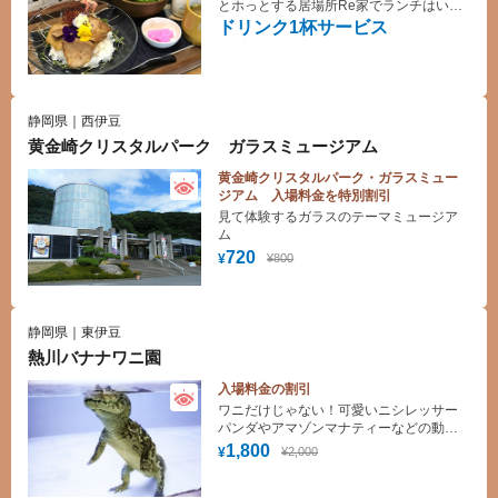
とホっとする居場所Re家でランチはいか
がですか？
ドリンク1杯サービス
静岡県｜西伊豆
黄金崎クリスタルパーク ガラスミュージアム
黄金崎クリスタルパーク・ガラスミュー
ジアム 入場料金を特別割引
見て体験するガラスのテーマミュージア
ム
720
¥800
¥
静岡県｜東伊豆
熱川バナナワニ園
入場料金の割引
ワニだけじゃない！可愛いニシレッサー
パンダやアマゾンマナティーなどの動物
たちと熱帯植物が楽しめる動植物園。
1,800
¥2,000
¥