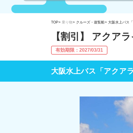
TOP
乗り物
クルーズ・遊覧船
大阪水上バス「
【割引】 アクア
有効期限：2027/03/31
大阪水上バス「アクア