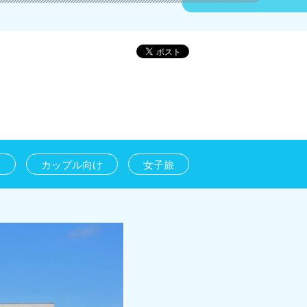
け
カップル向け
女子旅