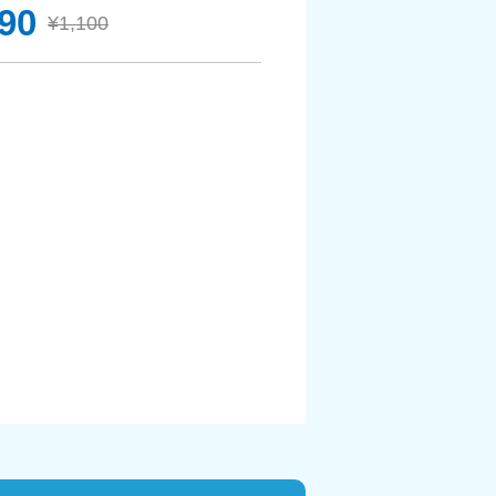
90
¥1,100