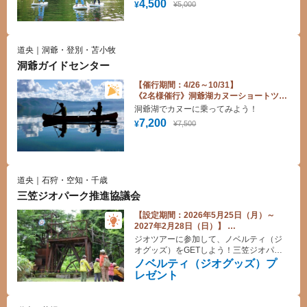
満喫。
4,500
¥5,000
¥
道央｜洞爺・登別・苫小牧
洞爺ガイドセンター
【催行期間：4/26～10/31】
《2名様催行》洞爺湖カヌーショートツー
リング体験料金割引♪
洞爺湖でカヌーに乗ってみよう！
7,200
¥7,500
¥
道央｜石狩・空知・千歳
三笠ジオパーク推進協議会
【設定期間：2026年5月25日（月）～
2027年2月28日（日）】
ジオツアー参加者にノベルティ（ジオグ
ジオツアーに参加して、ノベルティ（ジ
ッズ）プレゼント！
オグッズ）をGETしよう！三笠ジオパー
クが企画・主催するジオツアーでは、化
ノベルティ（ジオグッズ）プ
石、日本遺産、ワイン、SUP、サイクリ
レゼント
ングなど、楽しい体験とツアーが盛り沢
山！！