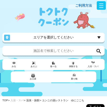
ご利用方法
エリアを選択してください
みる
あそぶ
食べる
体験する
入浴・スパ
お土産
乗り物
TOP
入浴・スパ
温泉・旅館
ユンニの湯レストラン ゆにごこち