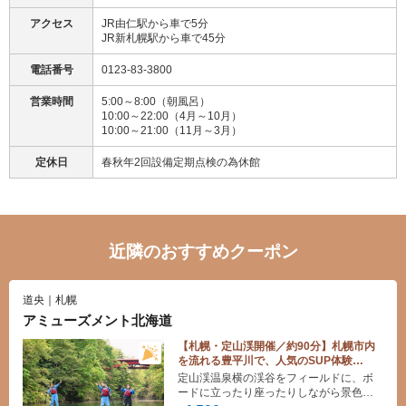
アクセス
JR由仁駅から車で5分
JR新札幌駅から車で45分
電話番号
0123-83-3800
営業時間
5:00～8:00（朝風呂）
10:00～22:00（4月～10月）
10:00～21:00（11月～3月）
定休日
春秋年2回設備定期点検の為休館
近隣のおすすめクーポン
道央｜札幌
アミューズメント北海道
【札幌・定山渓開催／約90分】札幌市内
を流れる豊平川で、人気のSUP体験
を！ （2026/6/1～11/8）
定山渓温泉横の渓谷をフィールドに、ボ
ードに立ったり座ったりしながら景色を