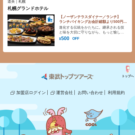
道央｜札幌
札幌グランドホテル
【ノーザンテラスダイナー／ランチ】
ランチバイキングお会計総額より500円引
き
進化する伝統をかたちに。継承される技
と味を大切に守りながら、もっと愉し
く、さらに次へ。 フレンチ、ブッフェ、
500
OFF
¥
カフェ。さまざまな表情を持つオールデ
イダイニングです。
トップへ
加盟店ログイン
運営会社
お問い合わせ
利用規約