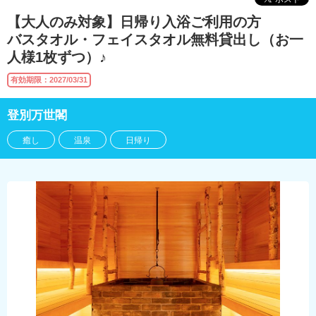
【大人のみ対象】日帰り入浴ご利用の方
バスタオル・フェイスタオル無料貸出し（お一
人様1枚ずつ）♪
有効期限：2027/03/31
登別万世閣
癒し
温泉
日帰り