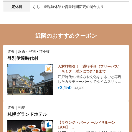
定休日
なし ※臨時休館や営業時間変更の場合あり
近隣のおすすめクーポン
道央｜洞爺・登別・苫小牧
登別伊達時代村
入村料割引！ 通行手形（フリーパス）
※１クーポンにつき7名まで
江戸時代の街並みや文化をまるごと再現
したカルチャーパークでタイムスリップ
体験！ 迫力の忍者アクションショーは必
3,150
¥3,300
¥
見です。
道央｜札幌
札幌グランドホテル
【ラウンジ・バー オールドサルーン
1934】