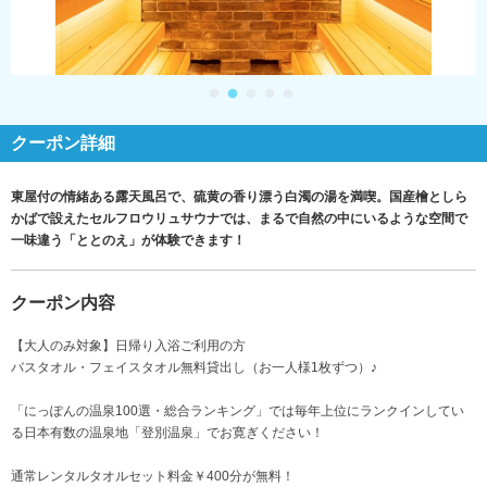
クーポン詳細
東屋付の情緒ある露天風呂で、硫黄の香り漂う白濁の湯を満喫。国産檜としら
かばで設えたセルフロウリュサウナでは、まるで自然の中にいるような空間で
一味違う「ととのえ」が体験できます！
クーポン内容
【大人のみ対象】日帰り入浴ご利用の方
バスタオル・フェイスタオル無料貸出し（お一人様1枚ずつ）♪
「にっぽんの温泉100選・総合ランキング」では毎年上位にランクインしてい
る日本有数の温泉地「登別温泉」でお寛ぎください！
通常レンタルタオルセット料金￥400分が無料！