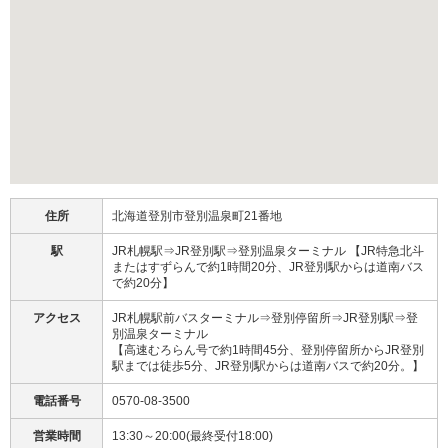
住所
北海道登別市登別温泉町21番地
駅
JR札幌駅⇒JR登別駅⇒登別温泉ターミナル 【JR特急北斗
またはすずらんで約1時間20分、JR登別駅からは道南バス
で約20分】
アクセス
JR札幌駅前バスターミナル⇒登別停留所⇒JR登別駅⇒登
別温泉ターミナル
【高速むろらん号で約1時間45分、登別停留所からJR登別
駅までは徒歩5分、JR登別駅からは道南バスで約20分。】
電話番号
0570-08-3500
営業時間
13:30～20:00(最終受付18:00)