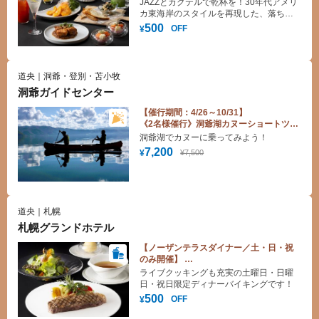
フリーブルプラン お会計総額より500円
JAZZとカクテルで乾杯を！30年代アメリ
引き
カ東海岸のスタイルを再現した、落ち着
いた雰囲気の空間で至福の時間をお愉し
500
OFF
¥
みください！
道央｜洞爺・登別・苫小牧
洞爺ガイドセンター
【催行期間：4/26～10/31】
《2名様催行》洞爺湖カヌーショートツー
リング体験料金割引♪
洞爺湖でカヌーに乗ってみよう！
7,200
¥7,500
¥
道央｜札幌
札幌グランドホテル
【ノーザンテラスダイナー／土・日・祝
のみ開催】
ディナーバイキングお会計総額より500円
ライブクッキングも充実の土曜日・日曜
引き
日・祝日限定ディナーバイキングです！
500
OFF
¥