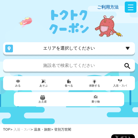
ご利用方法
エリアを選択してください
みる
あそぶ
食べる
体験する
入浴・スパ
お土産
乗り物
TOP
入浴・スパ
温泉・旅館
登別万世閣