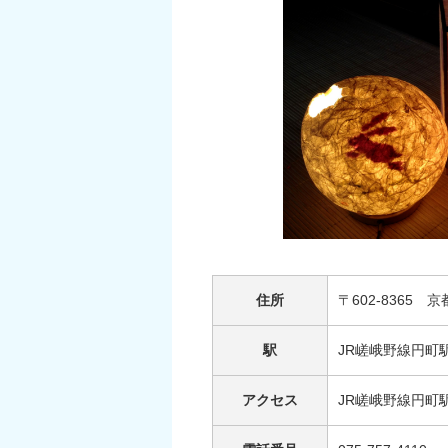
住所
〒602-8365
駅
JR嵯峨野線円町
アクセス
JR嵯峨野線円町