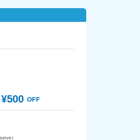
¥500
OFF
erve）