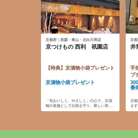
京都府｜祇園・東山・北白川周辺
京都
京つけもの 西利 祇園店
井
【特典】京漬物小袋プレゼント
手
プ
京漬物小袋プレゼント
3
番
「旬おいしく、やさしく」の心で、京漬
京都
物の老舗として伝統を守り、新しい美味
ます
しさ、健やかさも提供してゆきます。