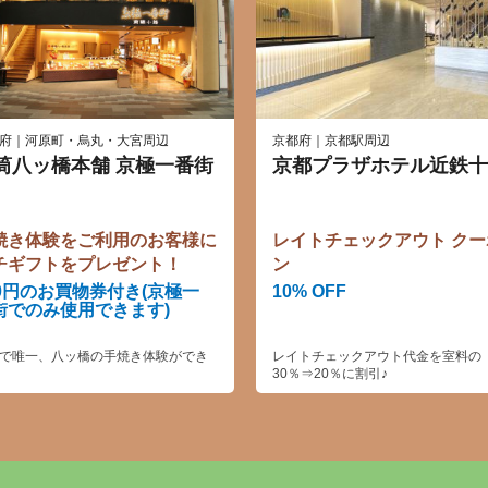
府｜河原町・烏丸・大宮周辺
京都府｜京都駅周辺
筒八ッ橋本舗 京極一番街
京都プラザホテル近鉄十
焼き体験をご利用のお客様に
レイトチェックアウト クー
チギフトをプレゼント！
ン
00円のお買物券付き(京極一
10% OFF
街でのみ使用できます)
で唯一、八ッ橋の手焼き体験ができ
レイトチェックアウト代金を室料の
30％⇒20％に割引♪