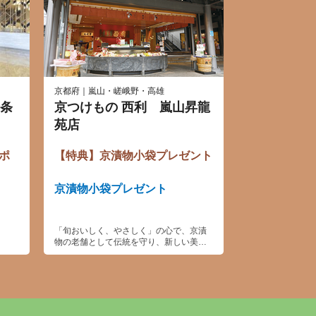
京都府｜嵐山・嵯峨野・高雄
条
京つけもの 西利 嵐山昇龍
苑店
ポ
【特典】京漬物小袋プレゼント
京漬物小袋プレゼント
「旬おいしく、やさしく」の心で、京漬
物の老舗として伝統を守り、新しい美味
しさ、健やかさも提供してゆきます。