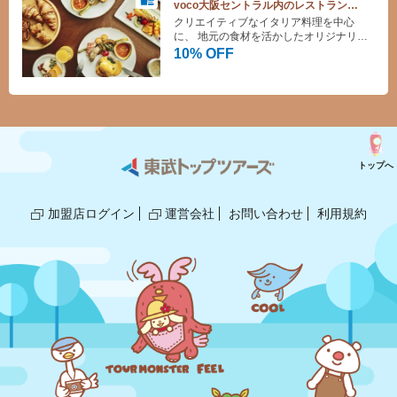
voco大阪セントラル内のレストラン
【LOKALHOUSE】
クリエイティブなイタリア料理を中心
10%OFF♪
に、 地元の食材を活かしたオリジナリテ
ィ溢れるメニューを多数ご用意しており
10% OFF
ます
トップへ
加盟店ログイン
運営会社
お問い合わせ
利用規約