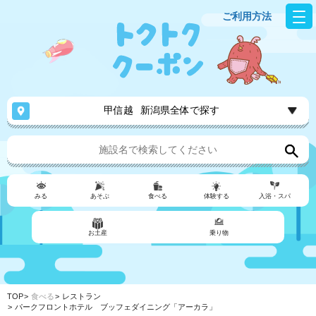
ご利用方法
甲信越
新潟県全体で探す
みる
あそぶ
食べる
体験する
入浴・スパ
お土産
乗り物
TOP
食べる
レストラン
パークフロントホテル ブッフェダイニング「アーカラ」