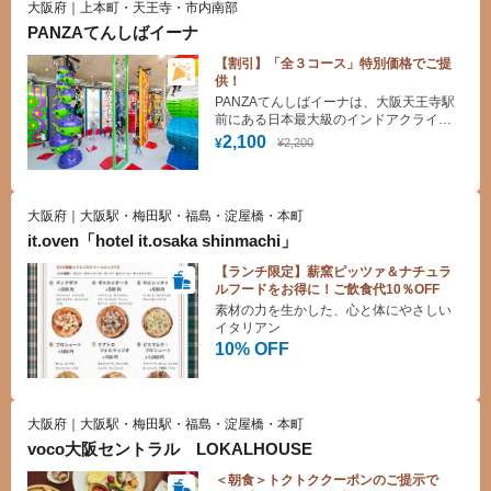
大阪府｜上本町・天王寺・市内南部
PANZAてんしばイーナ
【割引】「全３コース」特別価格でご提
供！
PANZAてんしばイーナは、大阪天王寺駅
前にある日本最大級のインドアクライミ
ング＆アドベンチャーパークです。日本
2,100
¥2,200
¥
最大数を誇るインドアクライミング
『noborun! (ノボルン！)』、最大高さ8m
の空中アクティビティや、ネットででき
た新感覚ジャングルジムなどが体験でき
大阪府｜大阪駅・梅田駅・福島・淀屋橋・本町
るアドベンチャーパーク 『sorarun!(ソラ
it.oven「hotel it.osaka shinmachi」
ルン！) 』があります。
【ランチ限定】薪窯ピッツァ＆ナチュラ
ルフードをお得に！ご飲食代10％OFF
素材の力を生かした、心と体にやさしい
イタリアン
10% OFF
大阪府｜大阪駅・梅田駅・福島・淀屋橋・本町
voco大阪セントラル LOKALHOUSE
＜朝食＞トクトククーポンのご提示で