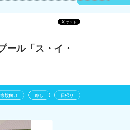
プール「ス・イ・
家族向け
癒し
日帰り