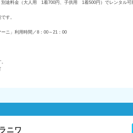
別途料金（大人用 1着700円、子供用 1着500円）でレンタル可
能です。
ニ」利用時間／8：00～21：00
す。
可
ラニワ