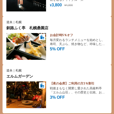
3,800
¥4,000
¥
道央｜札幌
釧路ふく亭 札幌桑園店
お会計時5％オフ
毎月変わるランチメニューを始めとし、
寿司、天ぷら、焼き物など、吟味した素
材をバラエティーあふれるセットメニュ
5% OFF
ーにてご提供しております。
道央｜札幌
エルムガーデン
【夜の会席】ご利用の方3％割引
戦後まもなく開業し愛された高級料亭
「エルム山荘」、その歴史と伝統、おも
てなしを継承したエルムガーデンで非日
3% OFF
常な時間をお過ごしください♪