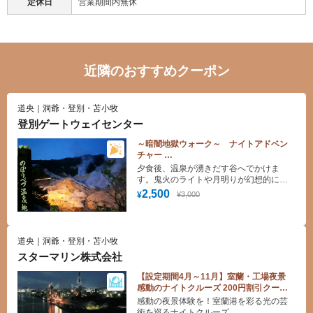
定休日
営業期間内無休
近隣のおすすめクーポン
道央｜洞爺・登別・苫小牧
登別ゲートウェイセンター
～暗闇地獄ウォーク～ ナイトアドベン
チャー
ガイドツアー割引！
夕食後、温泉が湧きだす谷へでかけま
（予約制：5日前まで 2名様以上 期
す。鬼火のライトや月明りが幻想的に地
間：2025年4月～2027年3月）
獄谷を演出します。運が良ければ満天の
2,500
¥3,000
¥
星空や野生動物にもであえるかも・・・
道央｜洞爺・登別・苫小牧
スターマリン株式会社
【設定期間4月～11月】室蘭・工場夜景
感動のナイトクルーズ 200円割引クーポ
ン
感動の夜景体験を！室蘭港を彩る光の芸
術を巡るナイトクルーズ