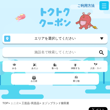
ご利用方法
エリアを選択してください
みる
あそぶ
食べる
体験する
入浴・スパ
お土産
乗り物
TOP
お土産
工芸品･民芸品
エゾップランド柴田屋