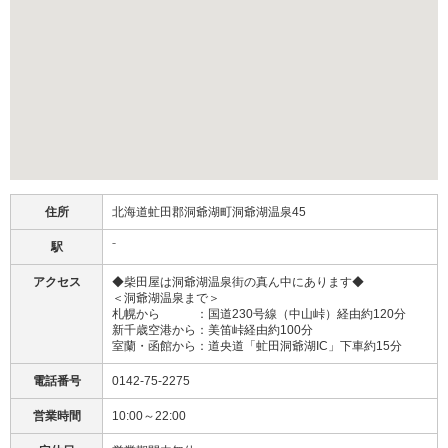
住所
北海道虻田郡洞爺湖町洞爺湖温泉45
駅
⁻
アクセス
◆柴田屋は洞爺湖温泉街の真ん中にあります◆
＜洞爺湖温泉まで＞
札幌から ：国道230号線（中山峠）経由約120分
新千歳空港から：美笛峠経由約100分
室蘭・函館から：道央道「虻田洞爺湖IC」下車約15分
電話番号
0142-75-2275
営業時間
10:00～22:00