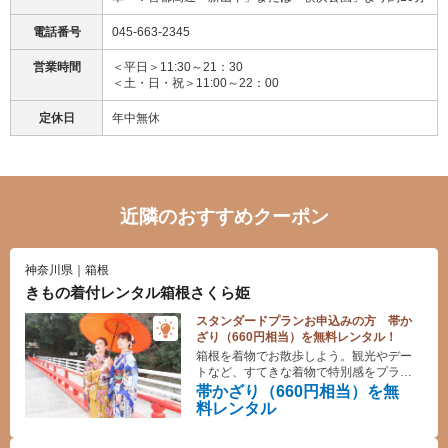
電話番号
045-663-2345
営業時間
＜平日＞11:30～21：30
＜土・日・祝＞11:00～22：00
定休日
年中無休
近隣のおすすめクーポン
神奈川県｜箱根
きもの着付レンタル箱根さくら姫
スタンダードプランお申込みの方 帯か
ざり（660円相当）を無料レンタル！
箱根を着物でお散歩しよう。観光やデー
トなど、すてきな着物で特別感をプラス
してみませんか？手軽に着物姿を体験し
帯かざり（660円相当）を無
ていただけるプランをご用意しておりま
料レンタル
す。