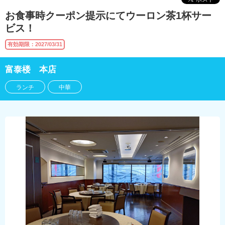
お食事時クーポン提示にてウーロン茶1杯サー
ビス！
有効期限：2027/03/31
富泰楼 本店
ランチ
中華