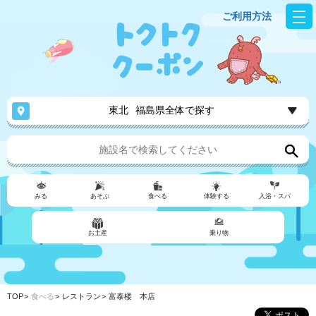
ご利用方法
東北
福島県全体で探す
みる
あそぶ
食べる
体験する
入浴・スパ
お土産
乗り物
TOP
食べる
レストラン
富泰楼 本店