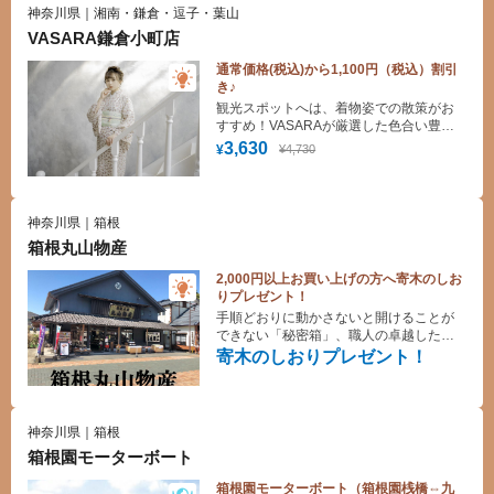
神奈川県｜湘南・鎌倉・逗子・葉山
VASARA鎌倉小町店
通常価格(税込)から1,100円（税込）割引
き♪
観光スポットへは、着物姿での散策がお
すすめ！VASARAが厳選した色合い豊か
な着物からお好みの一着をお楽しみくだ
3,630
¥4,730
¥
さい。手ぶらでOK！着付け・ヘアセット
(スタンダード)無料！
神奈川県｜箱根
箱根丸山物産
2,000円以上お買い上げの方へ寄木のしお
りプレゼント！
手順どおりに動かさないと開けることが
できない「秘密箱」、職人の卓越した技
術を見てたのしむ「木象嵌」など様々な
寄木のしおりプレゼント！
寄木細工を取り扱いしています。
神奈川県｜箱根
箱根園モーターボート
箱根園モーターボート（箱根園桟橋⇔九