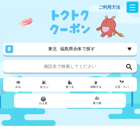
ご利用方法
東北
福島県全体で探す
みる
あそぶ
食べる
体験する
入浴・スパ
お土産
乗り物