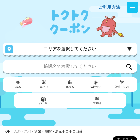
ご利用方法
エリアを選択してください
みる
あそぶ
食べる
体験する
入浴・スパ
お土産
乗り物
TOP
入浴・スパ
温泉・旅館
湯元ホロホロ山荘