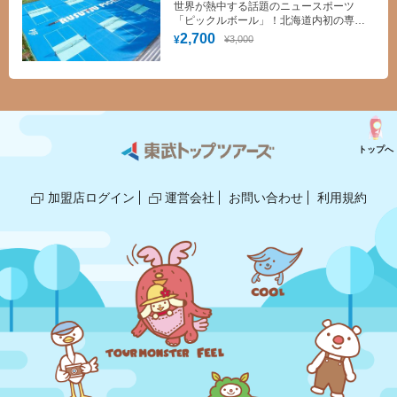
ピックルボール コート１面 1時間使用
世界が熱中する話題のニュースポーツ
料割引
「ピックルボール」！北海道内初の専用
コートがルスツリゾートに誕生！
2,700
¥3,000
¥
トップへ
加盟店ログイン
運営会社
お問い合わせ
利用規約