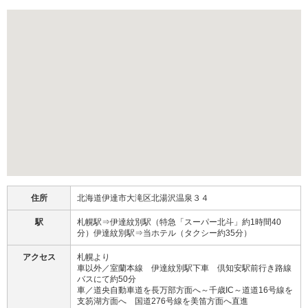
住所
北海道伊達市大滝区北湯沢温泉３４
駅
札幌駅⇒伊達紋別駅（特急「スーパー北斗」約1時間40
分）伊達紋別駅⇒当ホテル（タクシー約35分）
アクセス
札幌より
車以外／室蘭本線 伊達紋別駅下車 倶知安駅前行き路線
バスにて約50分
車／道央自動車道を長万部方面へ～千歳IC～道道16号線を
支笏湖方面へ 国道276号線を美笛方面へ直進