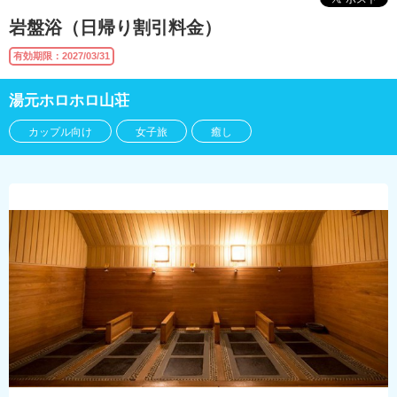
岩盤浴（日帰り割引料金）
有効期限：2027/03/31
湯元ホロホロ山荘
カップル向け
女子旅
癒し