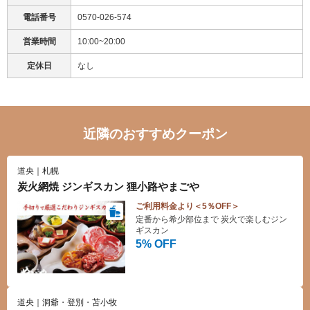
電話番号
0570-026-574
営業時間
10:00~20:00
定休日
なし
近隣のおすすめクーポン
道央｜札幌
炭火網焼 ジンギスカン 狸小路やまごや
ご利用料金より＜5％OFF＞
定番から希少部位まで 炭火で楽しむジン
ギスカン
5% OFF
道央｜洞爺・登別・苫小牧