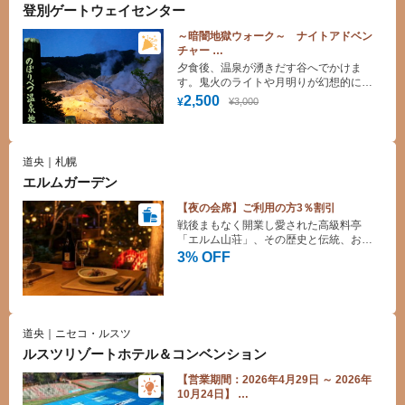
登別ゲートウェイセンター
～暗闇地獄ウォーク～ ナイトアドベン
チャー
ガイドツアー割引！
夕食後、温泉が湧きだす谷へでかけま
（予約制：5日前まで 2名様以上 期
す。鬼火のライトや月明りが幻想的に地
間：2025年4月～2027年3月）
獄谷を演出します。運が良ければ満天の
2,500
¥3,000
¥
星空や野生動物にもであえるかも・・・
道央｜札幌
エルムガーデン
【夜の会席】ご利用の方3％割引
戦後まもなく開業し愛された高級料亭
「エルム山荘」、その歴史と伝統、おも
てなしを継承したエルムガーデンで非日
3% OFF
常な時間をお過ごしください♪
道央｜ニセコ・ルスツ
ルスツリゾートホテル＆コンベンション
【営業期間：2026年4月29日 ～ 2026年
10月24日】