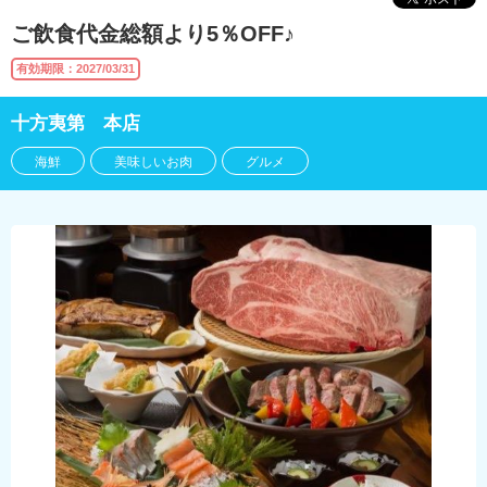
ご飲食代金総額より5％OFF♪
有効期限：2027/03/31
十方夷第 本店
海鮮
美味しいお肉
グルメ