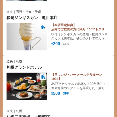
道央｜石狩・空知・千歳
松尾ジンギスカン 滝川本店
【本店限定特典】
店内でご飲食の方に限り「ソフトクリー
ム」割引♪
味付けジンギスカンの聖地・松尾ジンギ
スカン滝川本店。秘伝のタレで味わう絶
品お肉の後は、冷たいデザート名物のソ
200
¥300
¥
フトクリームで至福のひとときを♪
道央｜札幌
札幌グランドホテル
【ラウンジ・バー オールドサルーン
1934】
フリーブルプラン お会計総額より500円
JAZZとカクテルで乾杯を！30年代アメリ
引き
カ東海岸のスタイルを再現した、落ち着
いた雰囲気の空間で至福の時間をお愉し
500
OFF
¥
みください！
道央｜札幌
札幌二条市場 小熊商店