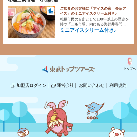
ご飲食のお客様に「アイスの家 長沼ア
イス」のミニアイスクリーム付き♪
札幌市民の台所として100年以上の歴史を
持つ「二条市場」内にある海鮮丼専門店
で、北の海のネタをふんだんに使用した
ミニアイスクリーム付き♪
海鮮丼に舌鼓！
トップへ
加盟店ログイン
運営会社
お問い合わせ
利用規約