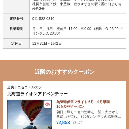
札幌市営地下鉄 東豊線 豊水すすきの駅 7番出口より徒
歩約2分
電話番号
011-522-0310
営業時間
月～日、祝日、祝前日: 17:00～翌0:00 （料理L.O. 23:00 ド
リンクL.O. 23:30）
定休日
12月31日～1月2日
近隣のおすすめクーポン
道央｜ニセコ・ルスツ
北海道ライオンアドベンチャー
熱気球係留フライト 6月～9月早朝
10％OFFクーポン
朝日に輝くニセコ連峰を一望！大空から
羊蹄山を望む、360度パノラマの感動熱気
球体験
2,853
¥3,170
¥