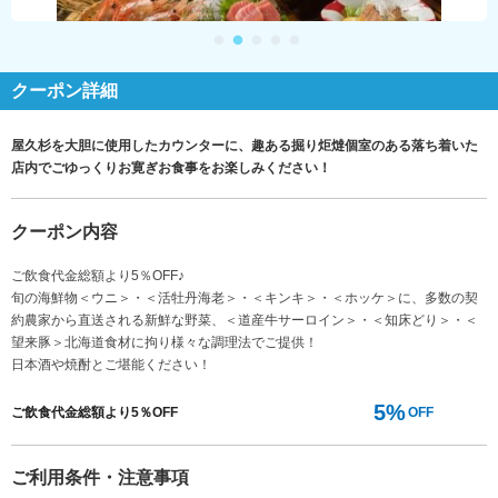
クーポン詳細
屋久杉を大胆に使用したカウンターに、趣ある掘り炬燵個室のある落ち着いた
店内でごゆっくりお寛ぎお食事をお楽しみください！
クーポン内容
ご飲食代金総額より5％OFF♪
旬の海鮮物＜ウニ＞・＜活牡丹海老＞・＜キンキ＞・＜ホッケ＞に、多数の契
約農家から直送される新鮮な野菜、＜道産牛サーロイン＞・＜知床どり＞・＜
望来豚＞北海道食材に拘り様々な調理法でご提供！
日本酒や焼酎とご堪能ください！
5%
ご飲食代金総額より5％OFF
OFF
ご利用条件・注意事項