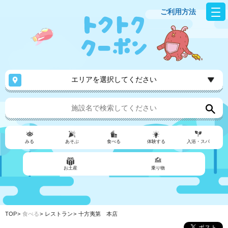
ご利用方法
エリアを選択してください
みる
あそぶ
食べる
体験する
入浴・スパ
お土産
乗り物
TOP
食べる
レストラン
十方夷第 本店