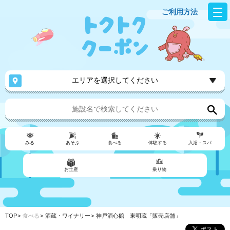
ご利用方法
エリアを選択してください
みる
あそぶ
食べる
体験する
入浴・スパ
お土産
乗り物
TOP
食べる
酒蔵・ワイナリー
神戸酒心館 東明蔵「販売店舗」