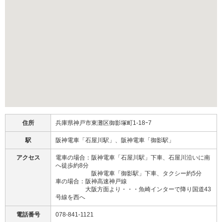
住所
兵庫県神戸市東灘区御影塚町1-18ｰ7
駅
阪神電車「石屋川駅」、阪神電車「御影駅」
アクセス
電車の場合：阪神電車「石屋川駅」下車、石屋川沿いに南
へ徒歩約8分
阪神電車「御影駅」下車、タクシー約5分
車の場合：阪神高速神戸線
大阪方面より・・・魚崎インターで降り国道43
号線を西へ
電話番号
078-841-1121