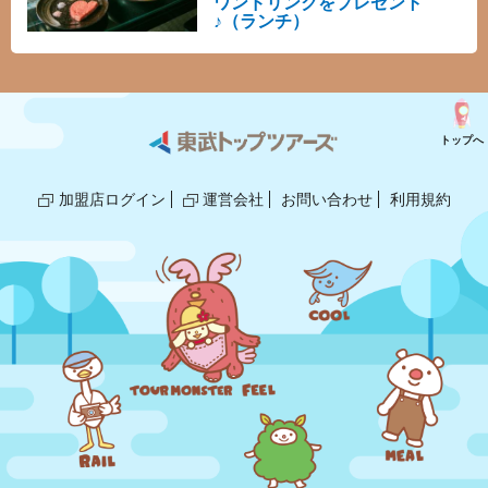
ワンドリンクをプレゼント
く冷えたビールやグラスワインなど、シ
♪（ランチ）
ェフこだわりの鉄板料理の美味をさらに
引き立てる一杯と共に、贅沢なひととき
をお愉しみください♪
トップへ
加盟店ログイン
運営会社
お問い合わせ
利用規約