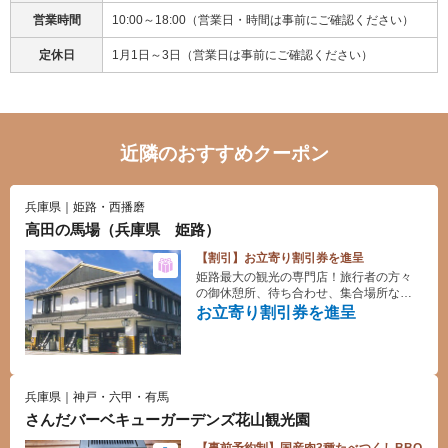
営業時間
10:00～18:00（営業日・時間は事前にご確認ください）
定休日
1月1日～3日（営業日は事前にご確認ください）
近隣のおすすめクーポン
兵庫県｜姫路・西播磨
高田の馬場（兵庫県 姫路）
【割引】お立寄り割引券を進呈
姫路最大の観光の専門店！旅行者の方々
の御休憩所、待ち合わせ、集合場所など
に、気軽に御利用ください！
お立寄り割引券を進呈
兵庫県｜神戸・六甲・有馬
さんだバーベキューガーデンズ花山観光園