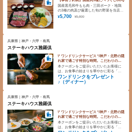
【事前予約制】国産肉3種たべつくしBBQ
国産黒毛和牛もも肉・三田ポーク・地鶏
の3種の肉及び厳選した旬の野菜を当店オ
リジナルの塩で食材の旨味をご堪能いた
5,700
¥5,800
¥
だけます。
兵庫県｜神戸・六甲・有馬
ステーキハウス雅羅倶
\* ワンドリンクサービス */神戸・北野の隠
れ家で過ごす特別な時間。こだわりの鉄
板焼きをお楽しみください♪（ディナー）
本クーポンをご提示いただいたお客様に
は、お食事の始まりを華やかに彩る「ワ
ンドリンク」をサービスいたします。よ
ワンドリンクをプレゼント
く冷えたビールやグラスワインなど、シ
♪（ディナー）
ェフこだわりの鉄板料理の美味をさらに
引き立てる一杯と共に、贅沢なひととき
をお愉しみください♪
兵庫県｜神戸・六甲・有馬
ステーキハウス雅羅倶
\* ワンドリンクサービス */神戸・北野の隠
れ家で過ごす特別な時間。こだわりの鉄
板焼きをお楽しみください♪（ランチ）
本クーポンをご提示いただいたお客様に
は、お食事の始まりを華やかに彩る「ワ
ンドリンク」をサービスいたします。よ