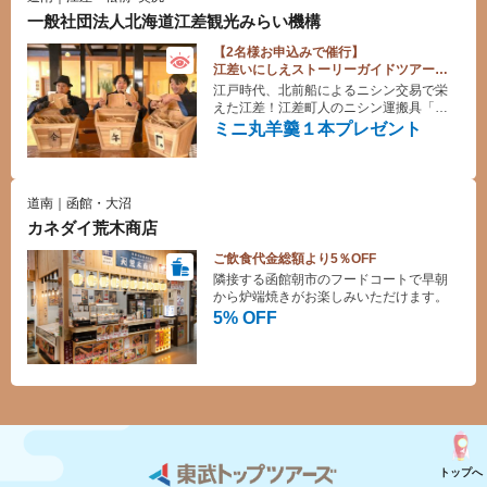
一般社団法人北海道江差観光みらい機構
【2名様お申込みで催行】
江差いにしえストーリーガイドツアーご
参加の方に
江戸時代、北前船によるニシン交易で栄
『ミニ丸羊羹』１本プレゼント♪
えた江差！江差町人のニシン運搬具「モ
ッコ」を背負って、当時の江差にタイプ
ミニ丸羊羹１本プレゼント
トリップ！プライベートガイドツアーで
す。
道南｜函館・大沼
カネダイ荒木商店
ご飲食代金総額より5％OFF
隣接する函館朝市のフードコートで早朝
から炉端焼きがお楽しみいただけます。
5% OFF
トップへ