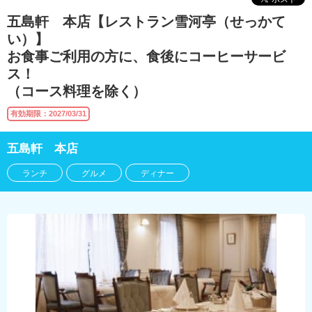
五島軒 本店【レストラン雪河亭（せっかて
い）】
お食事ご利用の方に、食後にコーヒーサービ
ス！
（コース料理を除く）
有効期限：2027/03/31
五島軒 本店
ランチ
グルメ
ディナー