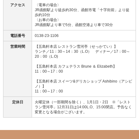
アクセス
〈電車の場合〉
JR函館駅より徒歩約30分、函館市電「十字街前」より徒
歩約10分
〈お車の場合〉
JR函館駅より車で5分、函館空港より車で30分
電話番号
0138-23-1106
営業時間
【五島軒本店 レストラン雪河亭（せっかてい）】
ランチ／11：30～14：30（L.O） ディナー／17：00～
20：00（L.O)
【五島軒本店 カフェテラス Brune ＆ Elizabeth】
11：00～17：00
【五島軒本店 スイーツ&デリカショップ Ashibino（アシビ
ノ）】
11：00～17：00
定休日
火曜定休（一部期間を除く）、1月1日・2日 ※「レスト
ラン雪河亭」12月31日は14:00L.O、15:00閉店。予告なく
変更となる場合がございます。