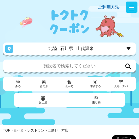
ご利用方法
北陸
石川県
山代温泉
みる
あそぶ
食べる
体験する
入浴・スパ
お土産
乗り物
TOP
食べる
レストラン
五島軒 本店