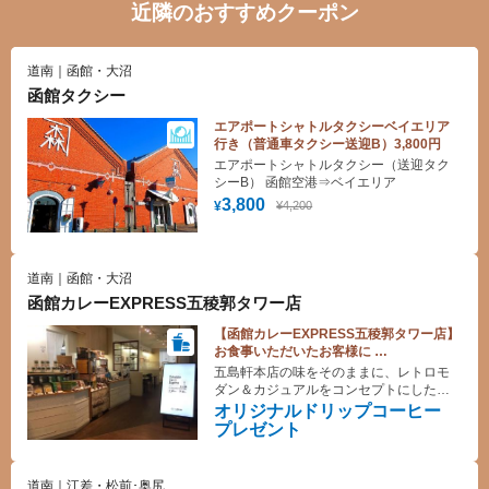
近隣のおすすめクーポン
道南｜函館・大沼
函館タクシー
エアポートシャトルタクシーベイエリア
行き（普通車タクシー送迎B）3,800円
エアポートシャトルタクシー（送迎タク
シーB） 函館空港⇒ベイエリア
3,800
¥4,200
¥
道南｜函館・大沼
函館カレーEXPRESS五稜郭タワー店
【函館カレーEXPRESS五稜郭タワー店】
お食事いただいたお客様に
オリジナルドリップコーヒープレゼント♪
五島軒本店の味をそのままに、レトロモ
ダン＆カジュアルをコンセプトにしたカ
レーレストラン！観光の合間にお楽しみ
オリジナルドリップコーヒー
ください！
プレゼント
道南｜江差・松前･奥尻