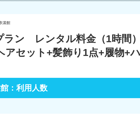
衣裳館
プラン レンタル料金（1時間）
ヘアセット+髪飾り1点+履物+
裳館：利用人数