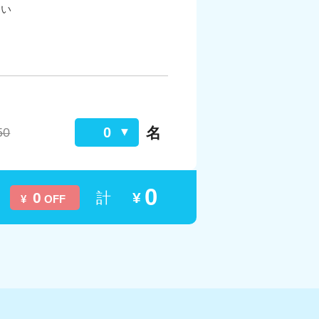
さい
名
0
50
0
0
計
¥
¥
OFF