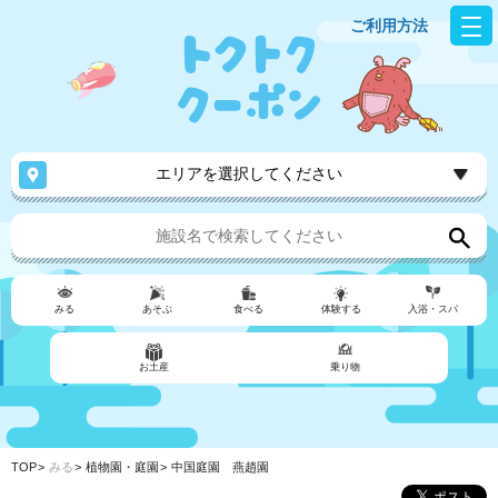
ご利用方法
エリアを選択してください
みる
あそぶ
食べる
体験する
入浴・スパ
お土産
乗り物
TOP
みる
植物園・庭園
中国庭園 燕趙園