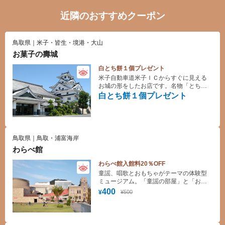
近隣のおすすめクーポン
鳥取県｜米子・皆生・境港・大山
お菓子の壽城
白とち餅１個プレゼント
米子自動車道米子ＩＣからすぐに見える
お城の形をしたお店です。名物「とち
餅」をはじめ、山陰の名産品がズラリと
白とち餅１個プレゼント
並ぶ山陰観光には欠かせないお土産店で
す。
鳥取県｜鳥取・浦富海岸
わらべ館
わらべ館入館料20％OFF
童謡、唱歌とおもちゃがテーマの体験型
ミュージアム。「童謡の部屋」と「おも
ちゃの部屋」からなる館内には、バラエ
400
¥500
¥
ティ豊かな国内外のおもちゃ約2,000点が
並び、コマやけん玉など伝統的な遊びに
も挑戦できる。1時間ごとに演奏されるか
らくり時計は必見。