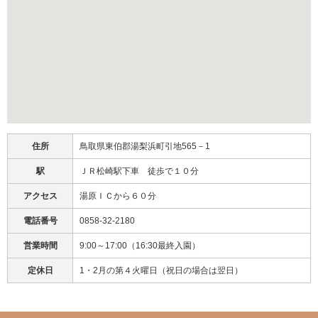
住所
鳥取県東伯郡湯梨浜町引地565－1
駅
ＪＲ松崎駅下車 徒歩で１０分
アクセス
湯原ＩＣから６０分
電話番号
0858-32-2180
営業時間
9:00～17:00（16:30最終入園）
定休日
1・2月の第４火曜日（祝日の場合は翌日）