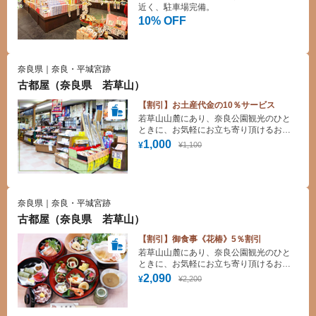
近く、駐車場完備。
10% OFF
奈良県｜奈良・平城宮跡
古都屋（奈良県 若草山）
【割引】お土産代金の10％サービス
若草山山麓にあり、奈良公園観光のひと
ときに、お気軽にお立ち寄り頂けるお休
み処です。お食事をはじめ、奈良のお土
1,000
¥1,100
¥
産品を多数用意しております。
奈良県｜奈良・平城宮跡
古都屋（奈良県 若草山）
【割引】御食事《花椿》5％割引
若草山山麓にあり、奈良公園観光のひと
ときに、お気軽にお立ち寄り頂けるお休
み処です。お食事をはじめ、奈良のお土
2,090
¥2,200
¥
産品を多数用意しております。