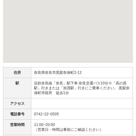
住所
奈良県奈良市黒髪奈保町2-12
駅
近鉄奈良線「奈良」駅下車 奈良交通バス10分※「高の原
駅」行きまたは「加茂駅」行きにご乗車ください。 黒髪奈
保町停留所 徒歩1分
アクセス
電話番号
0742ｰ22ｰ0505
営業時間
11:00~20:00
（営業日・時間は事前にご確認ください）