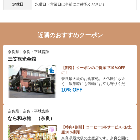
定休日
水曜日（営業日は事前にご確認ください）
近隣のおすすめクーポン
奈良県｜奈良・平城宮跡
三笠観光会館
【割引】クーポンのご提示で10％OFF
に！
奈良最大級のお食事処。大仏殿にも近
く、散策時にも気軽にお立ち寄りくださ
い。
10% OFF
奈良県｜奈良・平城宮跡
なら和み館 （奈良）
【特典+割引】コーヒー1杯サービス+お土
産10％割引
奈良県最大級の土産店です。奈良公園に