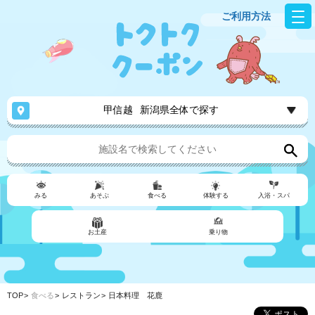
ご利用方法
甲信越
新潟県全体で探す
みる
あそぶ
食べる
体験する
入浴・スパ
お土産
乗り物
TOP
食べる
レストラン
日本料理 花鹿