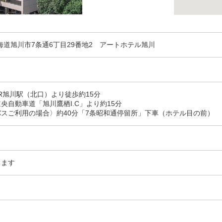
 北海道旭川市7条通6丁目29番地2 アートホテル旭川
R旭川駅（北口）より徒歩約15分
央自動車道「旭川鷹栖I.C」より約15分
スご利用の場合〉約40分「7条昭和通停留所」下車（ホテル目の前）
ります