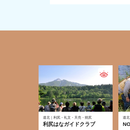
道北｜利尻・礼文・天売・焼尻
道北
利尻はなガイドクラブ
N