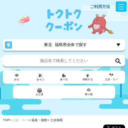
ご利用方法
東北
福島県全体で探す
みる
あそぶ
食べる
体験する
入浴・スパ
お土産
乗り物
TOP
入浴・スパ
温泉・旅館
土佐御苑