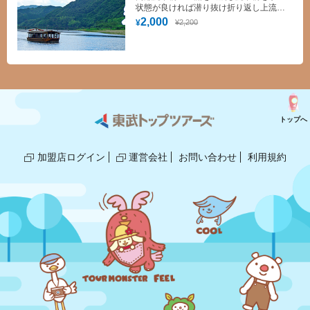
状態が良ければ潜り抜け折り返し上流へ
航路路取り又港へ帰ってくる４０分～５
2,000
¥2,200
¥
０分の大自然を満喫できるコースです。
トップへ
加盟店ログイン
運営会社
お問い合わせ
利用規約