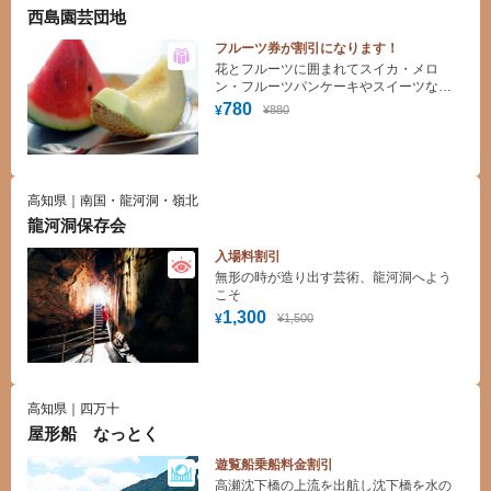
西島園芸団地
フルーツ券が割引になります！
花とフルーツに囲まれてスイカ・メロ
ン・フルーツパンケーキやスイーツなど
が味わえます。御土産には高知の特産品
780
¥880
¥
が勢揃いです。
高知県｜南国・龍河洞・嶺北
龍河洞保存会
入場料割引
無形の時が造り出す芸術、龍河洞へよう
こそ
1,300
¥1,500
¥
高知県｜四万十
屋形船 なっとく
遊覧船乗船料金割引
高瀬沈下橋の上流を出航し沈下橋を水の