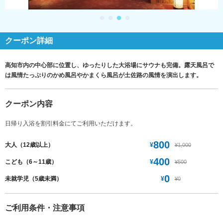
クーポン詳細
高知市内の中心部に位置し、ゆったりした大浴場にサウナも完備。露天風呂で
は風情たっぷりのかめ風呂やかまくら風呂が土佐路の風情を演出します。
クーポン内容
日帰り入浴を割引料金にてご利用いただけます。
800
¥
大人（12歳以上）
¥1,000
400
¥
こども（6～11歳）
¥500
0
¥
未就学児（5歳未満）
¥0
ご利用条件・注意事項