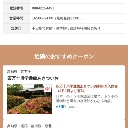
電話番号
088-822-4491
営業時間
16:00～24:00（最終受付23:00）
定休日
不定期で休館・修学旅行宿泊時時間貸切あり
近隣のおすすめクーポン
高知県｜四万十
四万十川学遊館あきついお
四万十川学遊館あきついお割引き入館券
（4月1日より有効）
日本一のトンボ保護区に建つ、トンボの
博物館と川魚の水族館からなる施設。生
きたアカメなど、世界のトンボ標本や淡
700
¥880
¥
水・汽水魚が見られる。
高知県｜南国・龍河洞・嶺北