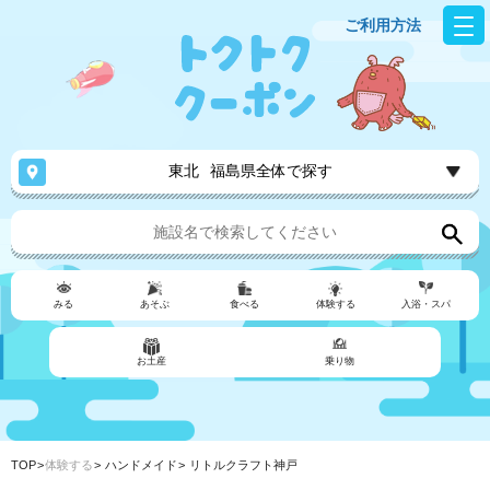
ご利用方法
東北
福島県全体で探す
みる
あそぶ
食べる
体験する
入浴・スパ
お土産
乗り物
TOP
体験する
ハンドメイド
リトルクラフト神戸