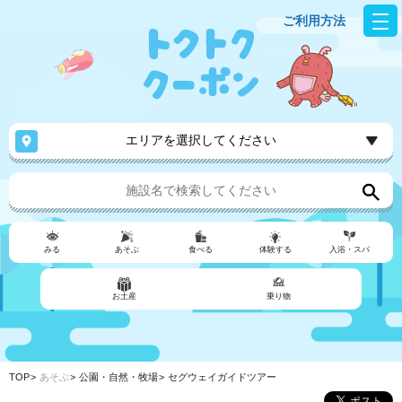
ご利用方法
エリアを選択してください
みる
あそぶ
食べる
体験する
入浴・スパ
お土産
乗り物
TOP
あそぶ
公園・自然・牧場
セグウェイガイドツアー