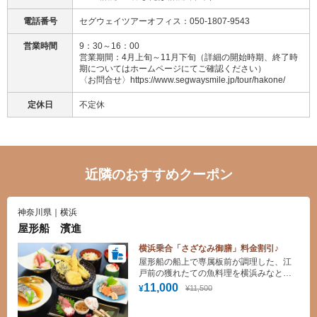
電話番号
セグウェイツアーオフィス：050-1807-9543
営業時間
9：30～16：00
営業期間：4月上旬～11月下旬（詳細の開始時期、終了時
期についてはホームページにてご確認ください）
〈お問合せ〉https://www.segwaysmile.jp/tour/hakone/
定休日
不定休
近隣のおすすめクーポン
神奈川県｜横浜
屋形船 濱進
横浜乗合「さざなみ御膳」料金割引♪
屋形船の船上で専属板前が調理した、江
戸前の獲れたての魚料理を横浜みなとみ
らいの夜景とともに、楽しんでいただき
11,000
¥11,500
¥
ます。