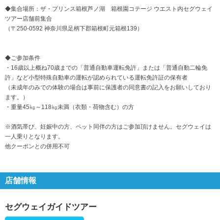
◆集合場所：ザ・プリンス箱根芦ノ湖 箱根園コテージ ウエスト内セグウェイ
ツアー店舗前集合
（〒250-0592 神奈川県足柄下郡箱根町元箱根139）
◆ご参加条件
・16歳以上概ね70歳までの「普通自動車運転免許」または「普通自動二輪免
許」など小型特殊自動車の運転が認められている運転免許証の保有者
（未成年のみでの体験の場合は事前に保護者の同意書の記入をお願いしており
ます。）
・重量45㎏～118㎏未満（衣類・荷物含む）の方
※酒気帯び、妊娠中の方、ペット同伴の方はご参加頂けません。セグウェイは
一人乗りとなります。
他クーポンとの併用不可
店舗情報
セグウェイガイドツアー