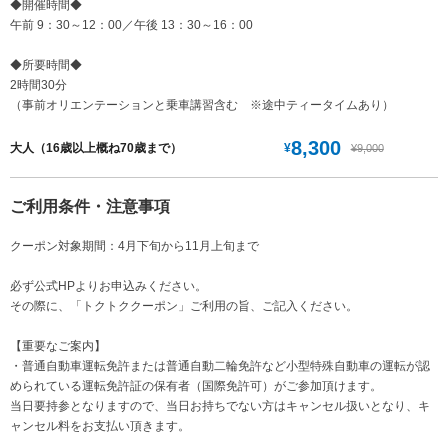
◆開催時間◆
午前 9：30～12：00／午後 13：30～16：00
◆所要時間◆
2時間30分
（事前オリエンテーションと乗車講習含む ※途中ティータイムあり）
8,300
¥
大人（16歳以上概ね70歳まで）
¥9,000
ご利用条件・注意事項
クーポン対象期間：4月下旬から11月上旬まで
必ず公式HPよりお申込みください。
その際に、「トクトククーポン」ご利用の旨、ご記入ください。
【重要なご案内】
・普通自動車運転免許または普通自動二輪免許など小型特殊自動車の運転が認
められている運転免許証の保有者（国際免許可）がご参加頂けます。
当日要持参となりますので、当日お持ちでない方はキャンセル扱いとなり、キ
ャンセル料をお支払い頂きます。