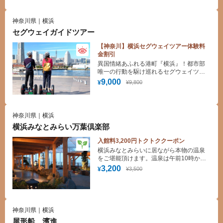
神奈川県｜横浜
セグウェイガイドツアー
【神奈川】横浜セグウェイツアー体験料
金割引
異国情緒あふれる港町『横浜』！都市部
唯一の行動を駆け巡れるセグウェイツア
ーで海を感じよう！
9,000
¥9,800
¥
神奈川県｜横浜
横浜みなとみらい万葉倶楽部
入館料3,200円トクトククーポン
横浜みなとみらいに居ながら本物の温泉
をご堪能頂けます。温泉は午前10時から
深夜３時まで何度でも入浴できます。
3,200
¥3,500
¥
又、横浜みなとみらいを360度見渡せる展
望足湯からの景色を是非お楽しみ下さ
い。バスタオル・フェイスタオル・ 館内
着・アメニティ等も取り揃っております
ので手ぶらでＯＫです。
神奈川県｜横浜
屋形船 濱進