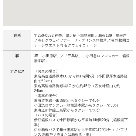
住所
〒250-0592 神奈川県足柄下郡箱根町元箱根139 箱根芦
ノ湖セグウェイツアー ザ・プリンス箱根芦ノ湖 箱根園コ
テージウエスト内 セグウェイコテージ
駅
JR「小田原駅」／「三島駅」、小田急ロマンスカー「箱根
湯本駅」
アクセス
〈お車の場合〉
東名高速道路厚木I.C.から約1時間5分（小田原厚木道路経
由で52km）
東名高速道路御殿場I.C.から約45分（乙女峠経由で約
24km）
〈電車の場合〉
東海道本線小田原駅からタクシーで45分
小田急ロマンスカー箱根湯本駅からタクシーで30分
東海道新幹線三島駅からタクシーで50分
〈バスの場合〉
伊豆箱根バスで小田原駅から平常時1時間20分（箱根園下
車）
伊豆箱根バスで箱根湯本駅から平常時1時間5分（ザ･プリ
ンス 箱根芦ノ湖または箱根園下車）