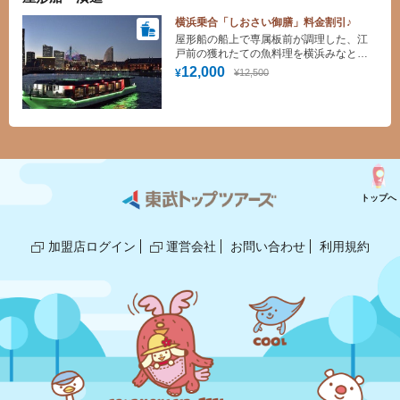
横浜乗合「しおさい御膳」料金割引♪
屋形船の船上で専属板前が調理した、江
戸前の獲れたての魚料理を横浜みなとみ
らいの夜景とともに、楽しんでいただき
12,000
¥12,500
¥
ます。
トップへ
加盟店ログイン
運営会社
お問い合わせ
利用規約