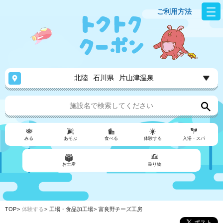
ご利用方法
北陸
石川県
片山津温泉
みる
あそぶ
食べる
体験する
入浴・スパ
お土産
乗り物
TOP
体験する
工場・食品加工場
富良野チーズ工房