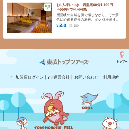
お1人様につき、岩盤浴60分1,100円
⇒550円で利用可能
層雲峡の自然を肌で感じながら、その景
色に心躍る絶景の湯殿。 心と体を癒すく
つろぎの湯でゆったりと浸かってみて
550
¥1,100
¥
は。
トップへ
加盟店ログイン
運営会社
お問い合わせ
利用規約