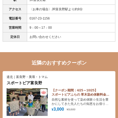
駅
JR富良野駅
アクセス
〈お車の場合〉JR富良野駅より約9分
電話番号
0167-23-1156
営業時間
9：00～17：00
定休日
お問い合わせください
近隣のおすすめクーポン
道北｜富良野・美瑛・トマム
スポートピア富良野
【クーポン期間：4/25～10/25】
スポートピアふらの 草木染め体験料金割
引
自然な素材を使って染め体験☆生活を豊
かにしてきた先人たちの知恵をお借りし
て世界に一つだけのオリジナルバンダナ
3,000
¥3,500
¥
を作ってみよう！ 素材は富良野に咲いて
いるラベンダーを使うよ☆