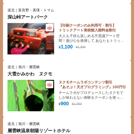
道北｜富良野・美瑛・トマム
深山峠アートパーク
【印刷クーポンのみ利用可・割引】
トリックアート美術館入館料金割引
大人も子供も楽しめる不思議アート空
間！遊び心を発揮して あなたもトリック
写真に挑戦して下さい。
1,100
¥1,300
¥
道北｜旭川・層雲峡
大雪かみかわ ヌクモ
ヌクモチームラボコンテンツ割引
『あそぶ！天才プログラミング』100円引
チームラボがプロデュースしたヌクモで
しか味わえない体験をクーポンを使って
楽しんでください！！
900
¥1,000
¥
道北｜旭川・層雲峡
層雲峡温泉朝陽リゾートホテル