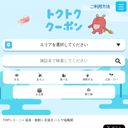
ご利用方法
エリアを選択してください
みる
あそぶ
食べる
体験する
入浴・スパ
お土産
乗り物
TOP
食べる
温泉・旅館
京湯元 ハトヤ瑞鳳閣