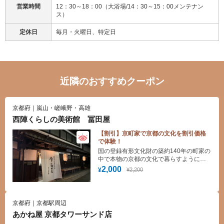
営業時間
12：30～18：00（大浴場/14：30～15：00メンテナン
ス）
定休日
毎月・火曜日、特定日
近隣のおすすめクーポン
京都府｜嵐山・嵯峨野・高雄
西陣くらしの美術館 冨田屋
【割引】京町家で京都の文化を割引価格
で体験！
国の登録有形文化財の築約140年の町家の
中で本物の京都の文化で暮らすように体
験いただけます。京都の思い出に是非お
2,000
¥2,200
¥
いでください。
京都府｜京都駅周辺
あかね屋 京都タワーサンド店