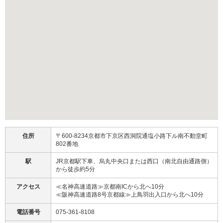
住所
〒600-8234京都市下京区西洞院通塩小路下ル南不動堂町
802番地
駅
JR京都駅下車、烏丸中央口または西口（南北自由通路側）
から徒歩約5分
アクセス
≪名神高速道路≫京都南ICから北へ10分
≪阪神高速道路8号京都線≫上鳥羽出入口から北へ10分
電話番号
075-361-8108