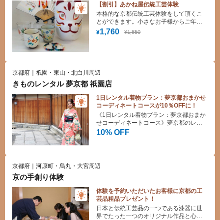
【割引】あかね屋伝統工芸体験
本格的な京都伝統工芸体験をして頂くこ
とができます。小さなお子様からご年配
の方まで楽しんで頂ける体験をご用意し
1,760
¥1,850
¥
ております。
京都府｜祇園・東山・北白川周辺
きものレンタル 夢京都 祇園店
1日レンタル着物プラン：夢京都おまかせ
コーディネートコースが10％OFFに！
《1日レンタル着物プラン：夢京都おまか
せコーディネートコース》夢京都のレン
タル着物で京都を散策！
10% OFF
京都府｜河原町・烏丸・大宮周辺
京の手創り体験
体験を予約いただいたお客様に京都の工
芸品粗品プレゼント！
日本と伝統工芸品の一つである漆器に世
界でたった一つのオリジナル作品と心に