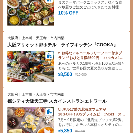
食のテーマパークニラックス。様々な食
べ放題やご注文ごとにできたてお料理を
提供するバイキングレストランです。デ
10% OFF
ザートも豊富にご用意しており、お子様
も大満足！
大阪府｜上本町・天王寺・市内南部
大阪マリオット都ホテル ライブキッチン『COOKA』
\* お得なアルコールフリーフロー付きプ
ラン */ おひとり様8500円！ ハルカス19
階でシェフ渾身のサマーグルメブッフ
あべのハルカス19階・地上100mの絶景と
ェ！土日祝も平日と同額！ローストビー
ともに、世界各国の夏の美味が集結した
フも食べ放題♪（ディナー）
「サマーグルメフェスティバル」を満
8,500
¥10,000
¥
喫！ 定番人気の国産牛ローストビーフや
天ぷら、夏にぴったりの冷製・温製料理
からデザートまで、多彩なメニューがブ
ッフェ台を彩ります。
大阪府｜上本町・天王寺・市内南部
都シティ大阪天王寺 スカイレストランエトワール
\ホテル17階の北海道フェアが
10％OFF！/USプライムビーフのロースト
ビーフや北海道グルメ、スイーツを堪能
7月〜9月限定の「北海道ブッフェ第2弾」
♪（土日祝ランチ）
をお得に、ホテルの本格クオリティの料
理が食べ放題になります。USプライムビ
5,850
¥6,500
¥