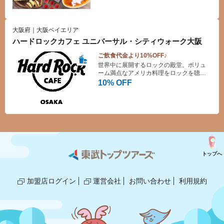
ーフのローストビーフをはじめ、ソラチ
のたれを使ったポークソテー、札幌味噌
ラーメンなど、北海道のご当地グルメが
ずらり。手作りスイーツやソフトクリー
大阪府｜大阪ベイエリア
ムもお楽しみいただけます♪
ハードロックカフェ ユニバーサル・シティウォーク大阪
ご飲食代金より10%OFF♪
世界中に展開するロックの殿堂。ボリュ
ーム満点なアメリカ料理をロックを聴き
ながらお楽しみ下さい。ハードロックカ
10% OFF
フェは1971年ロンドンに誕生した、ロッ
クをテーマにしたアメリカンレストラン
＆バー。著名ミュージシャンの使用した
楽器や衣装を壁に所狭しと飾り、大音響
で流れるロックをバックにアメリカ料理
を楽しめるスポットとして人気を集め、
現在世界74ヶ国の主要都市に170店舗以
上を展開。併設のROCK SHOPでは、お
土産に大人気のロゴと店名入りのオリジ
トップへ
ナルグッズも販売しています。
加盟店ログイン
運営会社
お問い合わせ
利用規約