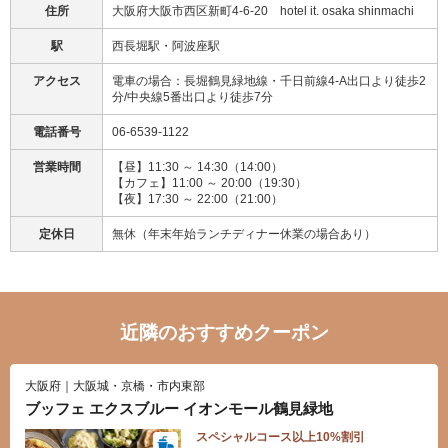
住所
大阪府大阪市西区新町4-6-20 hotel it. osaka shinmachi
駅
西長堀駅・阿波座駅
アクセス
電車の場合：長堀鶴見緑地線・千日前線4-A出口より徒歩2
分/中央線5番出口より徒歩7分
電話番号
06-6539-1122
営業時間
【昼】11:30 ～ 14:30（14:00）
【カフェ】11:00 ～ 20:00（19:30）
【夜】17:30 ～ 22:00（21:00）
定休日
無休（年末年始ランチディナー休業の場合あり）
近隣のおすすめクーポン
大阪府｜大阪城・京橋・市内東部
ブッフェ エクスブルー イオンモール鶴見緑地
スペシャルコース以上10%割引