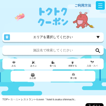
ご利用方法
エリアを選択してください
みる
あそぶ
食べる
体験する
入浴・スパ
お土産
乗り物
TOP
食べる
レストラン
it.oven「hotel it.osaka shinmachi」