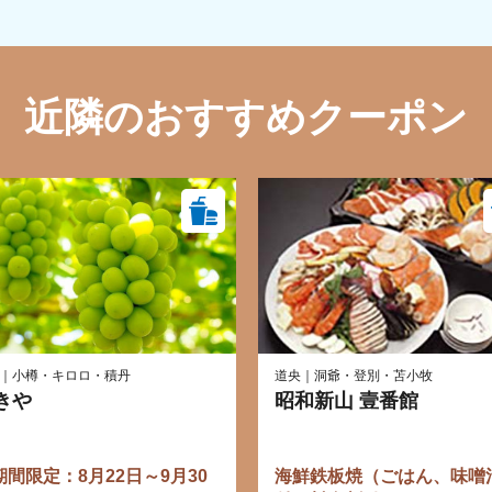
近隣のおすすめクーポン
｜小樽・キロロ・積丹
道央｜洞爺・登別・苫小牧
きや
昭和新山 壹番館
期間限定：8月22日～9月30
海鮮鉄板焼（ごはん、味噌