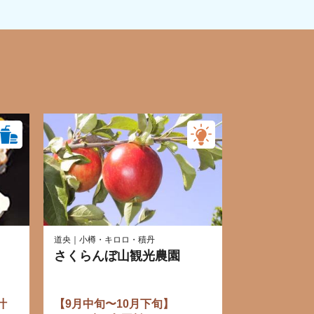
道央｜小樽・キロロ・積丹
さくらんぼ山観光農園
汁
【9月中旬〜10月下旬】