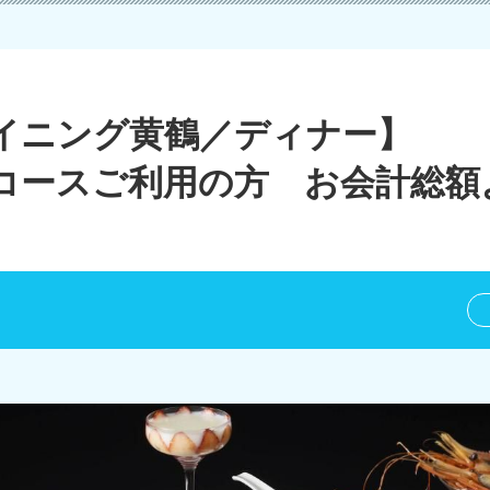
イニング黄鶴／ディナー】
コースご利用の方 お会計総額よ