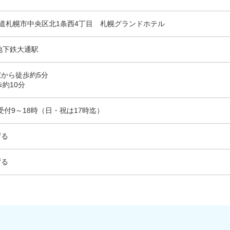
1 北海道札幌市中央区北1条西4丁目 札幌グランドホテル
地下鉄大通駅
から徒歩約5分
歩約10分
76／受付9～18時（日・祝は17時迄）
ずる
ずる