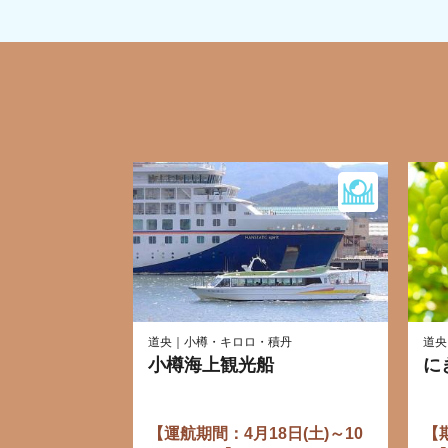
道央｜小樽・キロロ・積丹
道央
小樽海上観光船
に
【運航期間：4月18日(土)～10
【