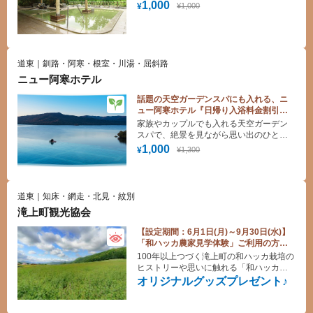
さっぱりしてください！
1,000
¥1,000
¥
道東｜釧路・阿寒・根室・川湯・屈斜路
ニュー阿寒ホテル
話題の天空ガーデンスパにも入れる、ニ
ュー阿寒ホテル『日帰り入浴料金割引ク
ーポン』
家族やカップルでも入れる天空ガーデン
スパで、絶景を見ながら思い出のひと時
をお楽しみください！
1,000
¥1,300
¥
道東｜知床・網走・北見・紋別
滝上町観光協会
【設定期間：6月1日(月)～9月30日(水)】
「和ハッカ農家見学体験」ご利用の方に
オリジナルグッズプレゼント♪
100年以上つづく滝上町の和ハッカ栽培の
ヒストリーや思いに触れる「和ハッカ農
家見学体験」。ここでしか感じる事の出
オリジナルグッズプレゼント♪
来ない本物の旅にご案内いたします。