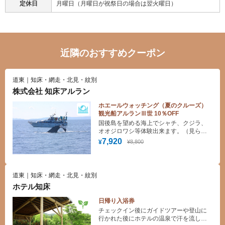
定休日
月曜日（月曜日が祝祭日の場合は翌火曜日）
近隣のおすすめクーポン
道東｜知床・網走・北見・紋別
株式会社 知床アルラン
ホエールウォッチング（夏のクルーズ）
観光船アルランⅢ世 10％OFF
国後島を望める海上でシャチ、クジラ、
オオジロワシ等体験出来ます。（見られ
る動物は季節によって異なります。）
7,920
¥8,800
¥
道東｜知床・網走・北見・紋別
ホテル知床
日帰り入浴券
チェックイン後にガイドツアーや登山に
行かれた後にホテルの温泉で汗を流して