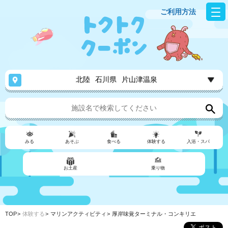
ご利用方法
北陸
石川県
片山津温泉
みる
あそぶ
食べる
体験する
入浴・スパ
お土産
乗り物
TOP
体験する
マリンアクティビティ
厚岸味覚ターミナル・コンキリエ