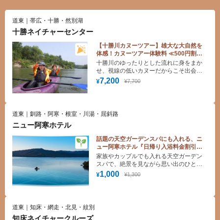
道東｜帯広・十勝・然別湖
十勝ネイチャーセンター
【十勝川カヌーツアー】雄大な大自然を
体感！カヌーツアー体験料 ≪500円割引
≫クーポン♪
十勝川のゆったりとした流れに身をまか
せ、視線の低いカヌーだからこそ出会え
る絶景と感動を。初心者やファミリーも
7,200
¥7,700
¥
安心して楽しめる大人気ツアーをおトク
に！
道東｜釧路・阿寒・根室・川湯・屈斜路
ニュー阿寒ホテル
話題の天空ガーデンスパにも入れる、ニ
ュー阿寒ホテル『日帰り入浴料金割引ク
ーポン』
家族やカップルでも入れる天空ガーデン
スパで、絶景を見ながら思い出のひと時
をお楽しみください！
1,000
¥1,300
¥
道東｜知床・網走・北見・紋別
知床ネイチャークルーズ