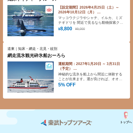
【設定期間】2026年4月25日（土）～
2026年10月12日（月）
夏季クルーズ クジラ・イルカ・バードウ
マッコウクジラやシャチ、イルカ、ミズ
ォッチング
ナギドリを 間近で見るなら動物探索クル
乗船料金より200円割引 【要事前予約】
ージング 所要時間約2時間半のクルージ
8,800
¥9,000
¥
ングです
道東｜知床・網走・北見・紋別
網走流氷観光砕氷船おーろら
運航期間：2027年1月20日 ～ 3月31日
（予定）
網走流氷観光砕氷船おーろら 乗船料
神秘的な流氷を船上から間近に体験する
「5％」割引♪
ことが出来ます。運が良ければ、オオワ
シやアザラシに出会えるかも！？冬の醍
5% OFF
醐味、氷の世界をお楽しみください！
トップへ