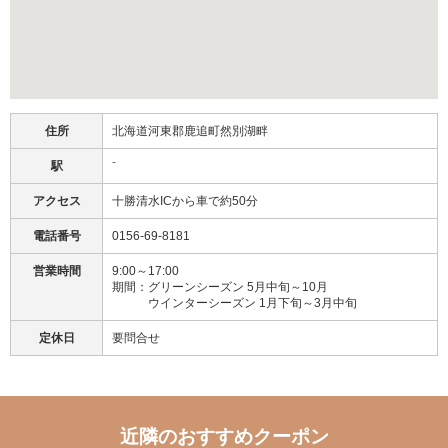
住所
北海道河東郡鹿追町然別湖畔
駅
⁻
アクセス
十勝清水ICから車で約50分
電話番号
0156-69-8181
営業時間
9:00～17:00
期間：グリーンシーズン 5月中旬～10月
ウインターシーズン 1月下旬～3月中旬
定休日
要問合せ
近隣のおすすめクーポン