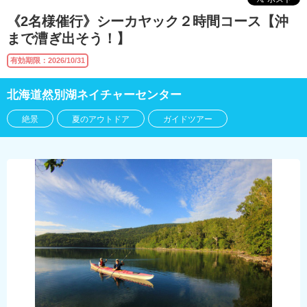
《2名様催行》シーカヤック２時間コース【沖
まで漕ぎ出そう！】
有効期限：2026/10/31
北海道然別湖ネイチャーセンター
絶景
夏のアウトドア
ガイドツアー