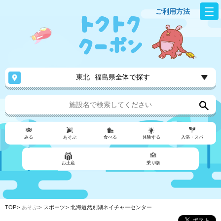
ご利用方法
東北
福島県全体で探す
みる
あそぶ
食べる
体験する
入浴・スパ
お土産
乗り物
TOP
あそぶ
スポーツ
北海道然別湖ネイチャーセンター