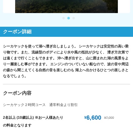
クーポン詳細
シーカヤックを使って湖へ漕ぎ出しましょう。 シーカヤックは安定性の高い乗
り物です。また、流線型のボディにより水や風の抵抗が少なく、 漕ぎ方次第で
は遠くまで行くこともできます。 沖へ漕ぎ出すと、山に囲まれた湖の風景をよ
り一層楽しむ事ができます。 エンジンのついていない船なので、波の音や周辺
の森から聞こえてくる自然の音を楽しむのも 湖上へ出かけるひとつの楽しさと
なるでしょう。
クーポン内容
シーカヤック２時間コース 通常料金より割引
6,600
¥
2名以上 (10歳以上) ※お一人様あたり
¥7,000
の料金となります