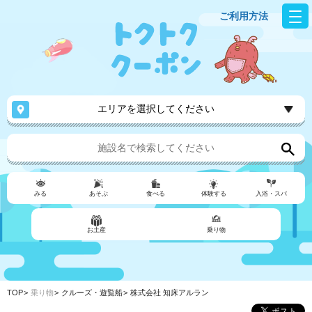
ご利用方法
エリアを選択してください
みる
あそぶ
食べる
体験する
入浴・スパ
お土産
乗り物
TOP
乗り物
クルーズ・遊覧船
株式会社 知床アルラン