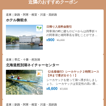
近隣のおすすめクーポン
道東｜釧路・阿寒・根室・川湯・屈斜路
ホテル御前水
日帰り入浴料金割引
阿寒湖の畔に建ちロビーからは四季折々
の阿寒湖と雄阿寒岳を望むことができま
す。是非お楽しみください。 大浴場は源
900
¥1,000
¥
泉100％かけ流しになっており、旅の疲れ
を癒してくれます。
道東｜帯広・十勝・然別湖
北海道然別湖ネイチャーセンター
《2名様催行》シーカヤック２時間コース
【沖まで漕ぎ出そう！】
シーカヤックを使って湖へ漕ぎ出しまし
ょう。 シーカヤックは安定性の高い乗り
物です。また、流線型のボディにより水
6,600
¥7,000
¥
や風の抵抗が少なく、 漕ぎ方次第では遠
くまで行くこともできます。 沖へ漕ぎ出
すと、山に囲まれた湖の風景をより一層
楽しむ事ができます。 エンジンのついて
道東｜釧路・阿寒・根室・川湯・屈斜路