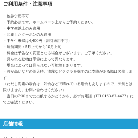
ご利用条件・注意事項
・他券併用不可
・予約必須です。ホームページ上からご予約ください。
・中学生以上のみ適用
・印刷したクーポンのみ適用
・中学生未満は4,400円（割引適用不可）
・運航期間：5月上旬から10月上旬
・料金は予告なく変更となる場合がございます。ご了承ください。
・見られる動物は季節によって異なります。
場合によっては見られない可能性もあります。
・波が高いなどの荒天時、濃霧などクジラを探すのに支障がある際は欠航しま
す
（ただし海霧の場合は、沖合などで晴れている場合もありますので、欠航とは
限りません。お問い合わせください）
当日の7:30までに出航するかどうかを、必ずお電話（TEL0153-87-4477）に
てご確認ください。
店舗情報