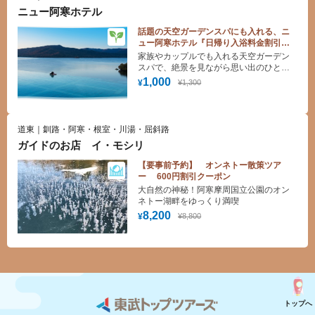
いない船なので、波の音や周辺の森から
ニュー阿寒ホテル
聞こえてくる自然の音を楽しむのも 湖上
へ出かけるひとつの楽しさとなるでしょ
話題の天空ガーデンスパにも入れる、ニ
う。
ュー阿寒ホテル『日帰り入浴料金割引ク
ーポン』
家族やカップルでも入れる天空ガーデン
スパで、絶景を見ながら思い出のひと時
をお楽しみください！
1,000
¥1,300
¥
道東｜釧路・阿寒・根室・川湯・屈斜路
ガイドのお店 イ・モシリ
【要事前予約】 オンネトー散策ツア
ー 600円割引クーポン
大自然の神秘！阿寒摩周国立公園のオン
ネトー湖畔をゆっくり満喫
8,200
¥8,800
¥
トップへ