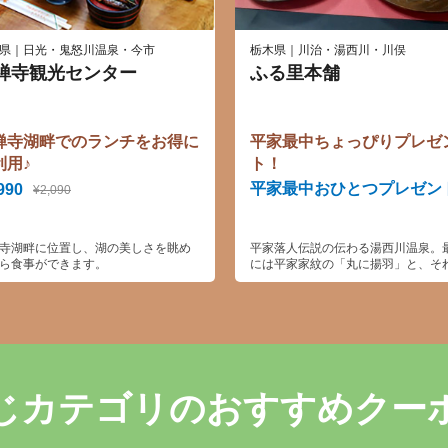
県｜日光・鬼怒川温泉・今市
栃木県｜川治・湯西川・川俣
禅寺観光センター
ふる里本舗
禅寺湖畔でのランチをお得に
平家最中ちょっぴりプレゼ
利用♪
ト！
平家最中おひとつプレゼン
990
¥2,090
寺湖畔に位置し、湖の美しさを眺め
平家落人伝説の伝わる湯西川温泉。
ら食事ができます。
には平家家紋の「丸に揚羽」と、そ
隠すために落人が使った「丸に片喰
型押しをしています。湯西川温泉の
販売されており、お土産に最適です
じカテゴリのおすすめクー