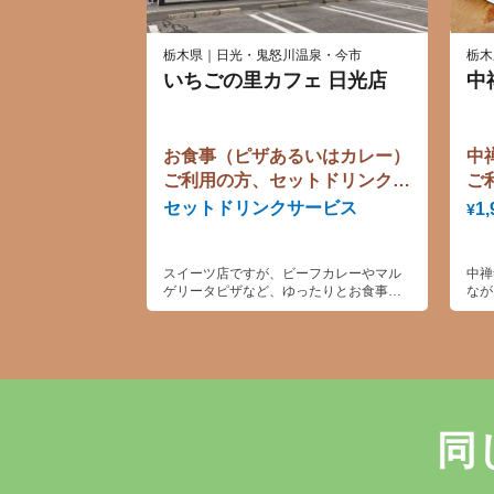
栃木県｜日光・鬼怒川温泉・今市
栃木
いちごの里カフェ 日光店
中
お食事（ピザあるいはカレー）
中
ご利用の方、セットドリンクサ
ご
ービス
セットドリンクサービス
1,
¥
スイーツ店ですが、ビーフカレーやマル
中禅
ゲリータピザなど、ゆったりとお食事を
なが
お楽しみいただけます。
同