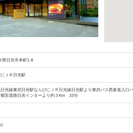
 栃木県日光市本町1-8
びにＪＲ日光駅
武日光線東武日光駅ならびにＪＲ日光線日光駅より東武バス西参道入口
都宮道路日光インターより約３Km 10分
０