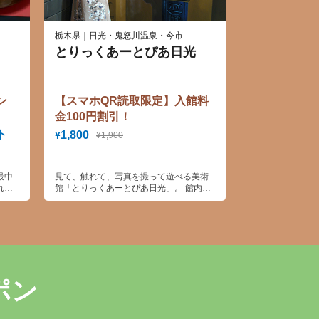
栃木県｜日光・鬼怒川温泉・今市
とりっくあーとぴあ日光
ン
【スマホQR読取限定】入館料
金100円割引！
ト
1,800
¥
¥1,900
最中
見て、触れて、写真を撮って遊べる美術
れを
館「とりっくあーとぴあ日光」。 館内に
」を
は目の錯覚を利用した様々な仕掛けがい
みで
っぱいです。
。
ポン