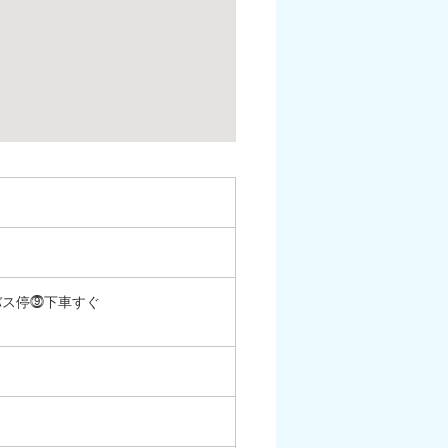
バス停⓽下車すぐ