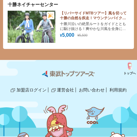
十勝ネイチャーセンター
【リバーサイドMTBツアー】風を切って
十勝の自然を疾走！マウンテンバイク体
験料 ≪500円割引≫クーポン！
十勝川沿いの絶景ルートをガイドととも
に駆け抜ける！爽やかな川風を全身に浴
びながら、オフロードを進むアクティブ
5,000
¥5,500
¥
な爽快感と自然との一体感をおトクに満
喫！
トップへ
加盟店ログイン
運営会社
お問い合わせ
利用規約