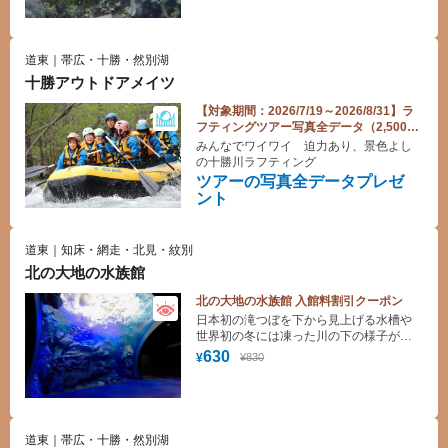
道東｜帯広・十勝・然別湖
十勝アウトドアメイツ
【対象期間：2026/7/19～2026/8/31】ラ
フティングツアー写真全データ（2,500円
相当）プレゼント！
みんなでワイワイ 迫力あり、景色よし
の十勝川ラフティング
ツアーの写真全データプレゼ
ント
道東｜知床・網走・北見・紋別
北の大地の水族館
北の大地の水族館 入館料割引クーポン
日本初の滝つぼを下から見上げる水槽や
世界初の冬には凍った川の下の様子が見
られる水槽の他、おんねゆ温泉の温泉水
630
¥830
¥
で大きくきれいに育った熱帯淡水魚の展
示などで淡水魚の世界を楽しく知ること
ができる施設です。1mを超える幻の魚イ
トウの展示も大人気です。
道東｜帯広・十勝・然別湖