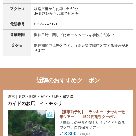
アクセス
釧路空港からお車で約60分
JR釧路駅からお車で約80分
電話番号
0154-65-7121
営業時間
開催日時に関してはホームページを参照ください
定休日
開催期間中は無休です。（荒天等で臨時休業する場合があ
ります）
近隣のおすすめクーポン
道東｜釧路・阿寒・根室・川湯・屈斜路
ガイドのお店 イ・モシリ
【要事前予約】 ラッキー・ナッキー散
策ツアー 1500円割引クーポン
四季折々の発見が楽しい！ガイドと巡る
ワクワク自然探索ツアー
18,300
¥19,800
¥