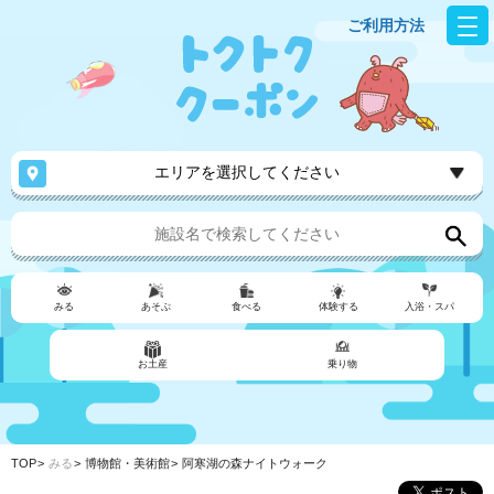
ご利用方法
エリアを選択してください
みる
あそぶ
食べる
体験する
入浴・スパ
お土産
乗り物
TOP
みる
博物館・美術館
阿寒湖の森ナイトウォーク