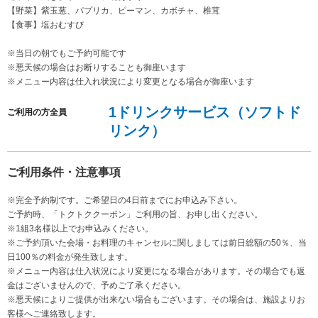
【野菜】紫玉葱、パプリカ、ピーマン、カボチャ、椎茸
【食事】塩おむすび
※当日の朝でもご予約可能です
※悪天候の場合はお断りすることも御座います
※メニュー内容は仕入れ状況により変更となる場合が御座います
1ドリンクサービス（ソフトド
ご利用の方全員
リンク）
ご利用条件・注意事項
※完全予約制です。ご希望日の4日前までにお申込み下さい。
ご予約時、「トクトククーポン」ご利用の旨、お申し出ください。
※1組3名様以上でお申込みください。
※ご予約頂いた会場・お料理のキャンセルに関しましては前日総額の50％、当
日100％の料金が発生致します。
※メニュー内容は仕入状況により変更になる場合があります。その場合でも返
金はございませんので、予めご了承ください。
※悪天候によりご提供が出来ない場合もございます。その場合は、施設よりお
客様へご連絡致します。