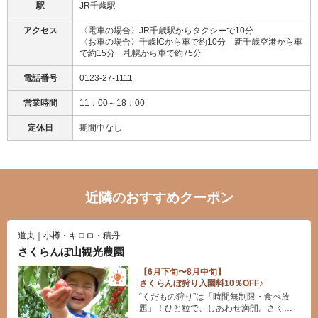
駅
JR千歳駅
アクセス
〈電車の場合〉JR千歳駅からタクシーで10分
〈お車の場合〉千歳ICから車で約10分 新千歳空港から車
で約15分 札幌から車で約75分
電話番号
0123-27-1111
営業時間
11：00～18：00
定休日
期間中なし
近隣のおすすめクーポン
道央｜小樽・キロロ・積丹
さくらんぼ山観光農園
【​6月下旬〜8月中旬】
さくらんぼ狩り入園料10％OFF♪
“くだもの狩り”は「時間無制限・食べ放
題」！ひと粒で、しあわせ満開。さくら