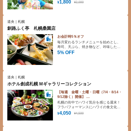
んぼ狩り！
1,800
¥2,000
¥
道央｜札幌
釧路ふく亭 札幌桑園店
お会計時5％オフ
毎月変わるランチメニューを始めとし、
寿司、天ぷら、焼き物など、吟味した素
材をバラエティーあふれるセットメニュ
5% OFF
ーにてご提供しております。
道央｜札幌
ホテル創成札幌 Mギャラリーコレクション
【毎週 金曜・土曜・日曜（7/4・8/14・
9/12除く）開催】
レストラン「BARLEY GRILL AND
札幌の街中でハワイ気分を感じる週末！
BAR」
フラパフォーマンスにハワイの食文化を
ハワイアンフェスティバル・ランチビュ
ご堪能いただけます！ゆったりとランチ
4,050
¥4,500
¥
ッフェ割引
タイムをお過ごしください♪ *パフォー
マンスがない日もございます。