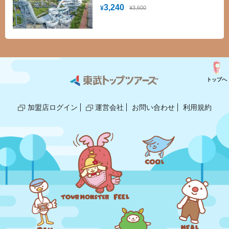
に巻く「手巻き寿司」などに加え、 ビー
3,240
¥3,600
¥
ルや泡盛などのフリーフローも料金に含
まれております。 開放的なレストランで
ゆったりとした時間とともにお食事をお
楽しみください。 ご宿泊のお客様はもち
ろん、外来のお客様もご利用いただけま
す。
トップへ
加盟店ログイン
運営会社
お問い合わせ
利用規約