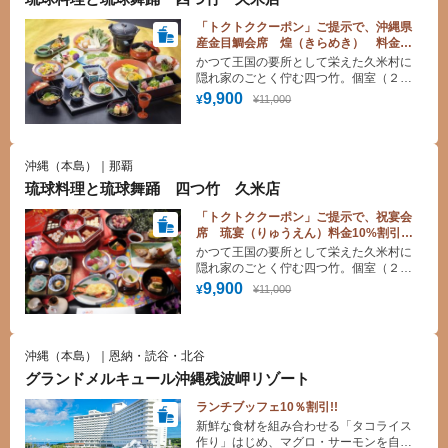
「トクトククーポン」ご提示で、沖縄県
産金目鯛会席 煌（きらめき） 料金
10%割引！
かつて王国の要所として栄えた久米村に
隠れ家のごとく佇む四つ竹。個室（２
階）とシアター（１階）からなる店内
9,900
¥11,000
¥
で 高貴な味をまっすぐに継承した 宮
廷料理や 沖縄の食材をふんだんに使っ
た琉球料理などを味わいながら 夕食時
には琉球舞踊をご堪能頂けます。
沖縄（本島）｜那覇
琉球料理と琉球舞踊 四つ竹 久米店
「トクトククーポン」ご提示で、祝宴会
席 琉宴（りゅうえん）料金10%割引！
※４名様から承ります。
かつて王国の要所として栄えた久米村に
隠れ家のごとく佇む四つ竹。個室（２
階）とシアター（１階）からなる店内
9,900
¥11,000
¥
で 高貴な味をまっすぐに継承した 宮
廷料理や 沖縄の食材をふんだんに使っ
た琉球料理などを味わいながら 夕食時
には琉球舞踊をご堪能頂けます。
沖縄（本島）｜恩納・読谷・北谷
グランドメルキュール沖縄残波岬リゾート
ランチブッフェ10％割引!!
新鮮な食材を組み合わせる「タコライス
作り」はじめ、マグロ・サーモンを自由