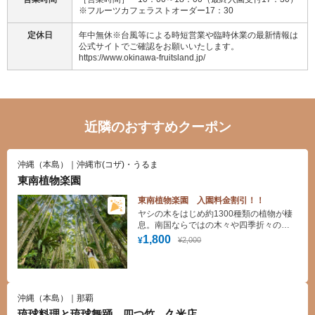
※フルーツカフェラストオーダー17：30
定休日
年中無休※台風等による時短営業や臨時休業の最新情報は
公式サイトでご確認をお願いいたします。
https://www.okinawa-fruitsland.jp/
近隣のおすすめクーポン
沖縄（本島）｜沖縄市(コザ)・うるま
東南植物楽園
東南植物楽園 入園料金割引！！
ヤシの木をはじめ約1300種類の植物が棲
息。南国ならではの木々や四季折々の
花々を眺めながら散策をお楽しみくださ
1,800
¥2,000
¥
い。
沖縄（本島）｜那覇
琉球料理と琉球舞踊 四つ竹 久米店