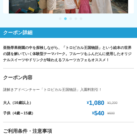
クーポン詳細
亜熱帯果樹園の中を探検しながら、「トロピカル王国物語」という絵本の世界
の謎を解いていく体験型テーマパーク。フルーツをふんだんに使用したオリジ
ナルスイーツやドリンクが味わえるフルーツカフェもオススメ！
クーポン内容
謎解きアドベンチャー「トロピカル王国物語」入園料割引！
1,080
¥
大人（16歳以上）
¥1,200
540
¥
子供（4歳～15歳）
¥600
ご利用条件・注意事項