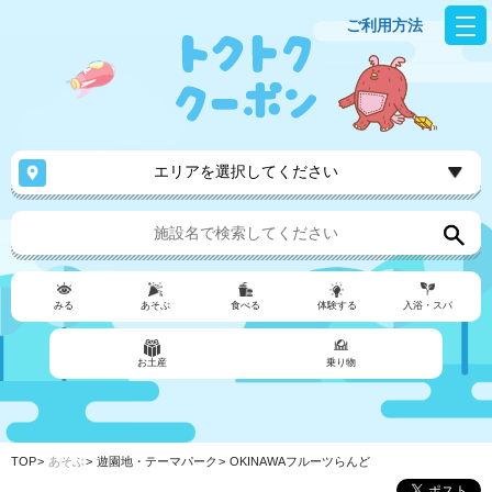
ご利用方法
エリアを選択してください
みる
あそぶ
食べる
体験する
入浴・スパ
お土産
乗り物
TOP
あそぶ
遊園地・テーマパーク
OKINAWAフルーツらんど