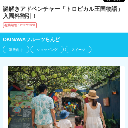
謎解きアドベンチャー「トロピカル王国物語」
入園料割引！
有効期限：2027/03/31
OKINAWAフルーツらんど
家族向け
ショッピング
スイーツ