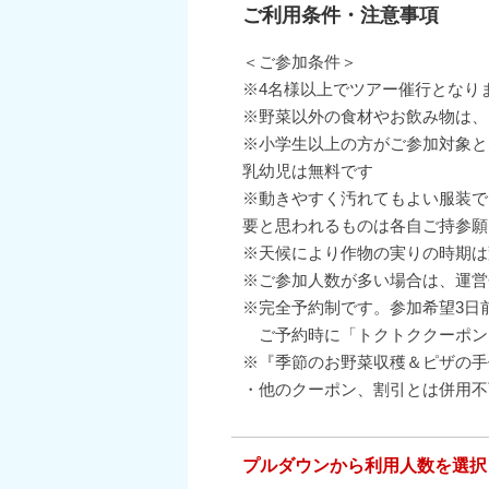
ご利用条件・注意事項
＜ご参加条件＞
※4名様以上でツアー催行となり
※野菜以外の食材やお飲み物は、
※小学生以上の方がご参加対象と
乳幼児は無料です
※動きやすく汚れてもよい服装で
要と思われるものは各自ご持参願
※天候により作物の実りの時期は
※ご参加人数が多い場合は、運営
※完全予約制です。参加希望3日
ご予約時に「トクトククーポン
※『季節のお野菜収穫＆ピザの手
・他のクーポン、割引とは併用不
プルダウンから利用人数を選択