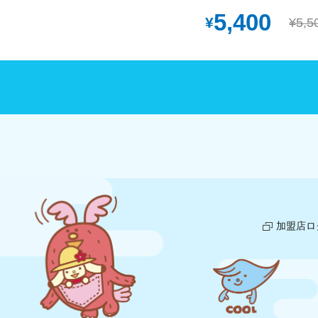
5,400
）
¥
¥5,5
加盟店ロ